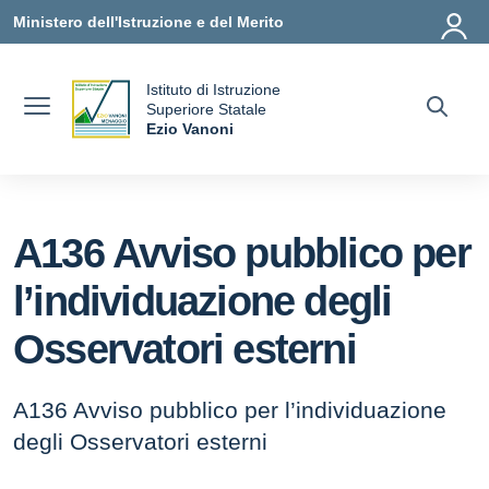
Vai ai contenuti
Vai al menu di navigazione
Vai al footer
Ministero dell'Istruzione e del Merito
Istituto di Istruzione
uola
Superiore Statale
Ezio Vanoni
— Visita la pagina iniziale della scuola
A136 Avviso pubblico per
l’individuazione degli
Osservatori esterni
A136 Avviso pubblico per l’individuazione
degli Osservatori esterni