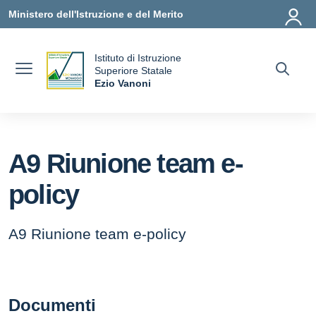
Vai ai contenuti
Vai al menu di navigazione
Vai al footer
Ministero dell'Istruzione e del Merito
Istituto di Istruzione
uola
Superiore Statale
Ezio Vanoni
— Visita la pagina iniziale della scuola
A9 Riunione team e-
policy
A9 Riunione team e-policy
Documenti