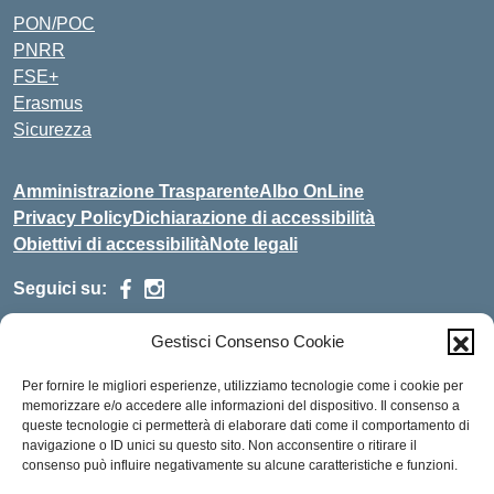
PON/POC
PNRR
FSE+
Erasmus
Sicurezza
Amministrazione Trasparente
Albo OnLine
Privacy Policy
Dichiarazione di accessibilità
Obiettivi di accessibilità
Note legali
Seguici su:
Gestisci Consenso Cookie
Indirizzo:
Via Malagrida, 3 - 22017 Menaggio (CO)
Centralino:
+39 0344.32.539
Email:
cois00100g@istruzione.it
Per fornire le migliori esperienze, utilizziamo tecnologie come i cookie per
Posta elettronica certificata (PEC):
cois00100g@pec.istruzione.it
memorizzare e/o accedere alle informazioni del dispositivo. Il consenso a
queste tecnologie ci permetterà di elaborare dati come il comportamento di
Codice fiscale: 84004690131
navigazione o ID unici su questo sito. Non acconsentire o ritirare il
consenso può influire negativamente su alcune caratteristiche e funzioni.
Codice meccanografico:
COIS00100G
Codice Indice delle Pubbliche Amministrazioni (IPA):