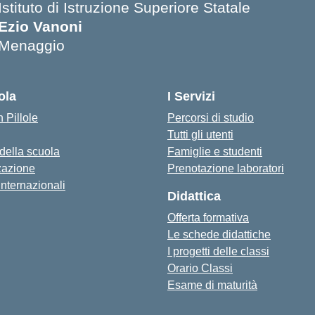
Istituto di Istruzione Superiore Statale
Ezio Vanoni
Menaggio
— Visita la pagina iniziale della scuola
ola
I Servizi
 Pillole
Percorsi di studio
Tutti gli utenti
 della scuola
Famiglie e studenti
zazione
Prenotazione laboratori
internazionali
Didattica
Offerta formativa
Le schede didattiche
I progetti delle classi
Orario Classi
Esame di maturità