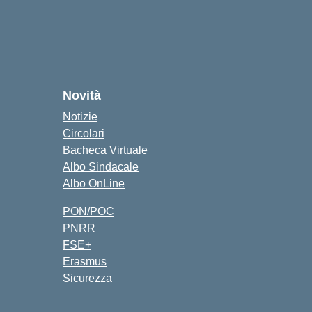
Novità
Notizie
Circolari
Bacheca Virtuale
Albo Sindacale
Albo OnLine
PON/POC
PNRR
FSE+
Erasmus
Sicurezza