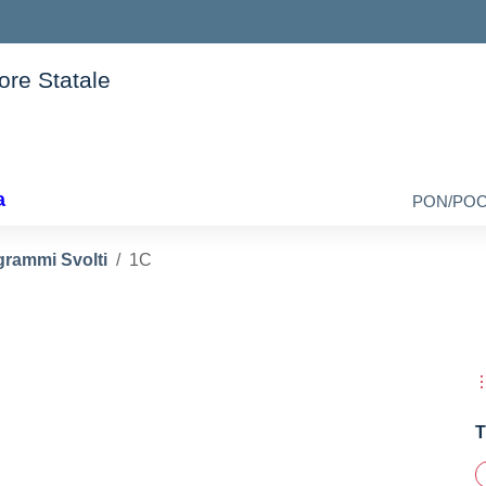
iore Statale
della scuola
a
PON/PO
grammi Svolti
1C
T