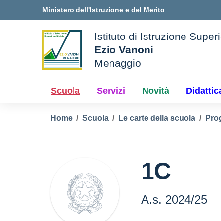
Vai ai contenuti
Vai al menu di navigazione
Vai al footer
Ministero dell'Istruzione e del Merito
Istituto di Istruzione Super
Ezio Vanoni
Menaggio
ale della scuola
— Visita la pagina iniziale 
Scuola
Servizi
Novità
Didattic
Home
Scuola
Le carte della scuola
Pro
1C
A.s. 2024/25