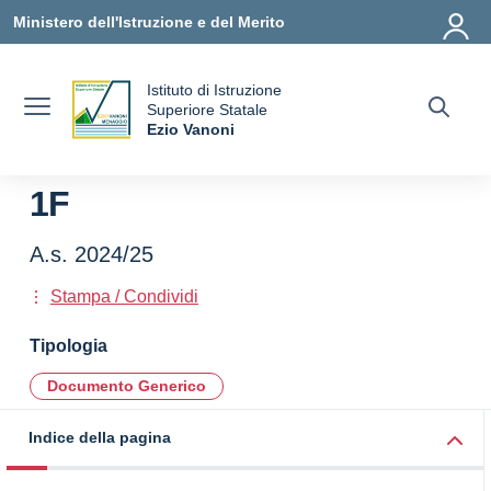
Vai ai contenuti
Vai al menu di navigazione
Vai al footer
Ministero dell'Istruzione e del Merito
Istituto di Istruzione
uola
Superiore Statale
Ezio Vanoni
— Visita la pagina iniziale della scuola
1F
A.s. 2024/25
Stampa / Condividi
Tipologia
Documento Generico
Indice della pagina