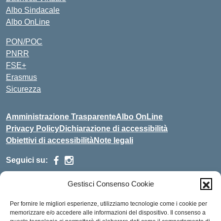
Albo Sindacale
Albo OnLine
PON/POC
PNRR
FSE+
Erasmus
Sicurezza
Amministrazione Trasparente
Albo OnLine
Privacy Policy
Dichiarazione di accessibilità
Obiettivi di accessibilità
Note legali
Seguici su:
Gestisci Consenso Cookie
Indirizzo:
Via Malagrida, 3 - 22017 Menaggio (CO)
Centralino:
+39 0344.32.539
Email:
cois00100g@istruzione.it
Per fornire le migliori esperienze, utilizziamo tecnologie come i cookie per
Posta elettronica certificata (PEC):
cois00100g@pec.istruzione.it
memorizzare e/o accedere alle informazioni del dispositivo. Il consenso a