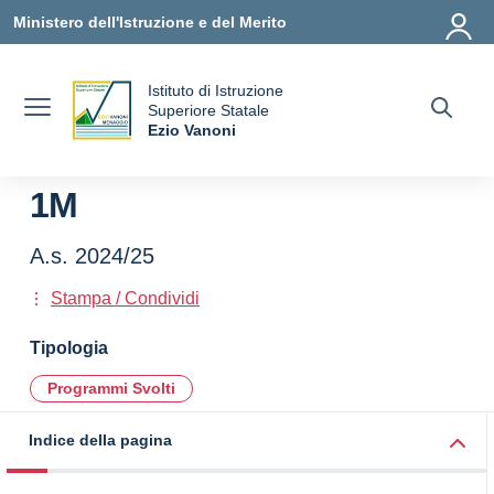
Vai ai contenuti
Vai al menu di navigazione
Vai al footer
Ministero dell'Istruzione e del Merito
Istituto di Istruzione
uola
Superiore Statale
Ezio Vanoni
— Visita la pagina iniziale della scuola
1M
A.s. 2024/25
Stampa / Condividi
Tipologia
Programmi Svolti
Indice della pagina