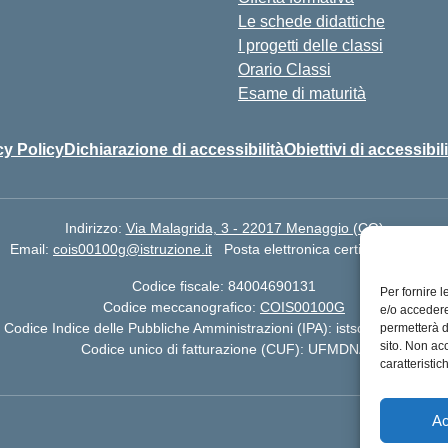
Le schede didattiche
I progetti delle classi
Orario Classi
Esame di maturità
cy Policy
Dichiarazione di accessibilità
Obiettivi di accessibil
Indirizzo:
Via Malagrida, 3 - 22017 Menaggio (CO)
Email:
cois00100g@istruzione.it
Posta elettronica certificata (PEC):
Codice fiscale: 84004690131
Per fornire 
Codice meccanografico:
COIS00100G
e/o accedere
Codice Indice delle Pubbliche Amministrazioni (IPA): istsc_cois00100g
permetterà d
sito. Non ac
Codice unico di fatturazione (CUF): UFMDNA
caratteristic
Ac