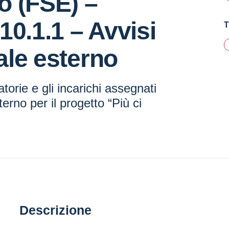
o (FSE) –
10.1.1 – Avvisi
T
le esterno
atorie e gli incarichi assegnati
erno per il progetto “Più ci
Descrizione