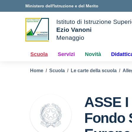
Vai ai contenuti
Vai al menu di navigazione
Vai al footer
Ministero dell'Istruzione e del Merito
Istituto di Istruzione Super
Ezio Vanoni
Menaggio
ale della scuola
— Visita la pagina iniziale 
Scuola
Servizi
Novità
Didattic
Home
Scuola
Le carte della scuola
Alle
ASSE I 
Fondo 