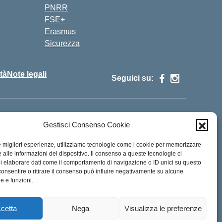
PNRR
FSE+
Erasmus
Sicurezza
ità
Note legali
Seguici su:
cois00100g@pec.istruzione.it
Gestisci Consenso Cookie
le migliori esperienze, utilizziamo tecnologie come i cookie per memorizzare
 alle informazioni del dispositivo. Il consenso a queste tecnologie ci
i elaborare dati come il comportamento di navigazione o ID unici su questo
consentire o ritirare il consenso può influire negativamente su alcune
he e funzioni.
cetta
Nega
Visualizza le preferenze
Idea e progetto di Designers Italia