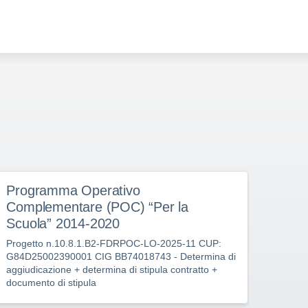
Programma Operativo
Pro
Complementare (POC) “Per la
Comp
Scuola” 2014-2020
Scuo
Progetto n.10.8.1.B2-FDRPOC-LO-2025-11 CUP:
RDO e
G84D25002390001 CIG BB74018743 - Determina di
l’affi
aggiudicazione + determina di stipula contratto +
innova
documento di stipula