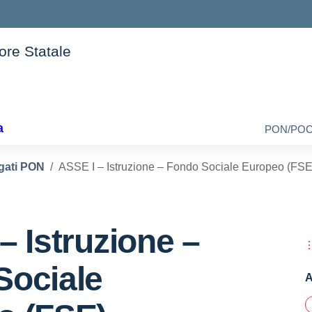
iore Statale
della scuola
a
PON/PO
gati PON
ASSE I – Istruzione – Fondo Sociale Europeo (FSE)
– Istruzione –
Sociale
A