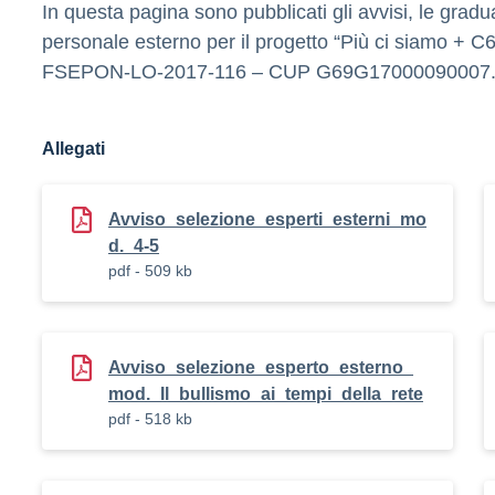
In questa pagina sono pubblicati gli avvisi, le gradua
personale esterno per il progetto “Più ci siamo + C6
FSEPON-LO-2017-116 – CUP G69G17000090007
Allegati
Avviso_selezione_esperti_esterni_mo
d._4-5
pdf - 509 kb
Avviso_selezione_esperto_esterno_
mod._Il_bullismo_ai_tempi_della_rete
pdf - 518 kb