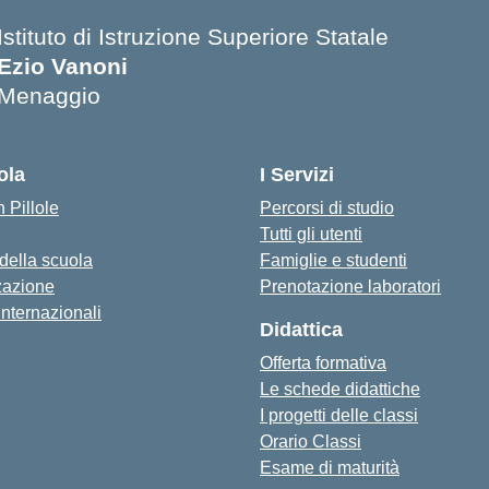
Istituto di Istruzione Superiore Statale
Ezio Vanoni
Menaggio
— Visita la pagina iniziale della scuola
ola
I Servizi
 Pillole
Percorsi di studio
Tutti gli utenti
 della scuola
Famiglie e studenti
zazione
Prenotazione laboratori
internazionali
Didattica
Offerta formativa
Le schede didattiche
I progetti delle classi
Orario Classi
Esame di maturità