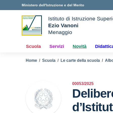
Vai ai contenuti
Vai al menu di navigazione
Vai al footer
Ministero dell'Istruzione e del Merito
Istituto di Istruzione Super
Ezio Vanoni
Menaggio
ale della scuola
— Visita la pagina iniziale 
Scuola
Servizi
Novità
Didattic
Home
Scuola
Le carte della scuola
Albo
00053/2025
Deliber
d’Istitu