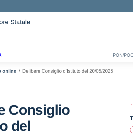
iore Statale
della scuola
a
PON/PO
 online
Delibere Consiglio d’Istituto del 20/05/2025
e Consiglio
T
to del