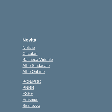
Novità
Notizie
Circolari
Bacheca Virtuale
Albo Sindacale
Albo OnLine
PON/POC
PNRR
FSE+
Erasmus
Sicurezza