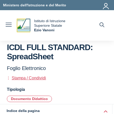
Vai ai contenuti
Vai al menu di navigazione
Vai al footer
Ministero dell'Istruzione e del Merito
Istituto di Istruzione
uola
Superiore Statale
Ezio Vanoni
— Visita la pagina iniziale della scuola
ICDL FULL STANDARD:
SpreadSheet
Foglio Elettronico
Stampa / Condividi
Tipologia
Documento Didattico
Indice della pagina