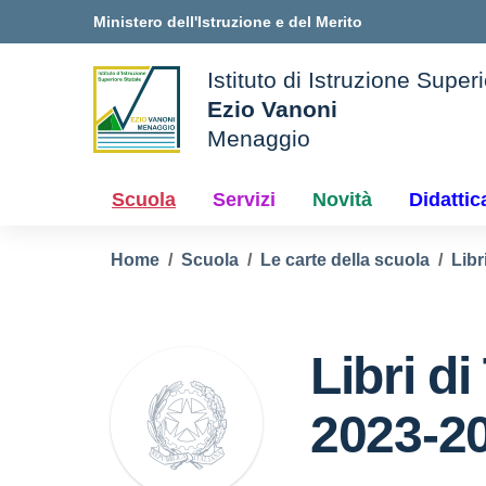
Vai ai contenuti
Vai al menu di navigazione
Vai al footer
Ministero dell'Istruzione e del Merito
Istituto di Istruzione Super
Ezio Vanoni
Menaggio
ale della scuola
— Visita la pagina iniziale 
Scuola
Servizi
Novità
Didattic
Home
Scuola
Le carte della scuola
Libr
Libri di
2023-2