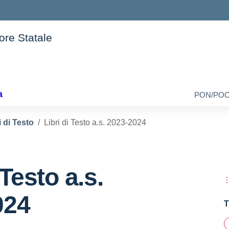
iore Statale
della scuola
a
PON/PO
i di Testo
Libri di Testo a.s. 2023-2024
 Testo a.s.
024
T