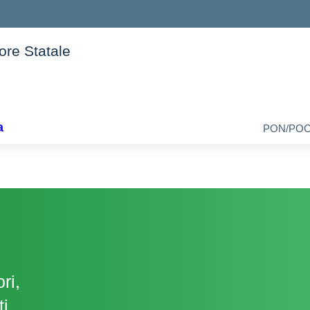
iore Statale
della scuola
a
PON/PO
ri,
ti