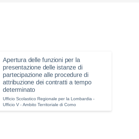
Apertura delle funzioni per la
Comm
presentazione delle istanze di
Rich
partecipazione alle procedure di
627
attribuzione dei contratti a tempo
Progr
determinato
la Scu
Rotazi
Ufficio Scolastico Regionale per la Lombardia -
Ufficio V - Ambito Territoriale di Como