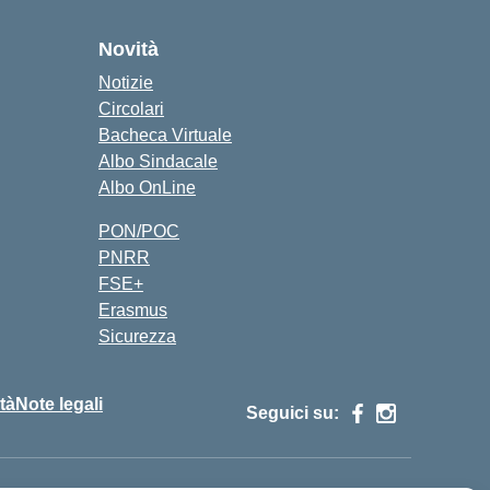
Novità
Notizie
Circolari
Bacheca Virtuale
Albo Sindacale
Albo OnLine
PON/POC
PNRR
FSE+
Erasmus
Sicurezza
ità
Note legali
Seguici su: