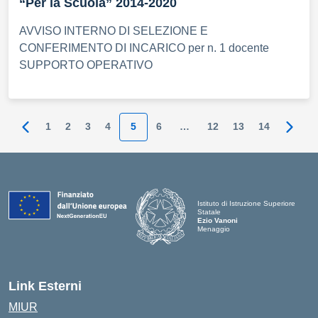
“Per la Scuola” 2014-2020
AVVISO INTERNO DI SELEZIONE E
CONFERIMENTO DI INCARICO per n. 1 docente
SUPPORTO OPERATIVO
1
2
3
4
5
6
…
12
13
14
Pagina precedente
Pagin
Istituto di Istruzione Superiore
Statale
Ezio Vanoni
Menaggio
— Visita la pagina iniziale della scuo
Link Esterni
MIUR