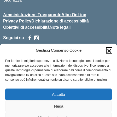
Sicurezza
Amministrazione Trasparente
Albo OnLine
Privacy Policy
Dichiarazione di accessibilità
Obiettivi di accessibilità
Note legali
Seguici su:
Gestisci Consenso Cookie
Indirizzo:
Via Malagrida, 3 - 22017 Menaggio (CO)
Centralino:
+39 0344.32.539
Email:
cois00100g@istruzione.it
Per fornire le migliori esperienze, utilizziamo tecnologie come i cookie per
Posta elettronica certificata (PEC):
cois00100g@pec.istruzione.it
memorizzare e/o accedere alle informazioni del dispositivo. Il consenso a
queste tecnologie ci permetterà di elaborare dati come il comportamento di
Codice fiscale: 84004690131
navigazione o ID unici su questo sito. Non acconsentire o ritirare il
consenso può influire negativamente su alcune caratteristiche e funzioni.
Codice meccanografico:
COIS00100G
Codice Indice delle Pubbliche Amministrazioni (IPA):
istsc_cois00100g
Accetta
Codice unico di fatturazione (CUF): UFMDNA
Nega
Idea e progetto di Designers Italia