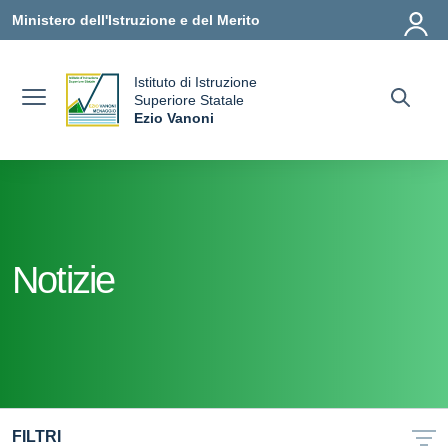
Vai ai contenuti
Vai al menu di navigazione
Vai al footer
Ministero dell'Istruzione e del Merito
Istituto di Istruzione
uola
Superiore Statale
Ezio Vanoni
— Visita la pagina iniziale della scuola
Notizie
FILTRI