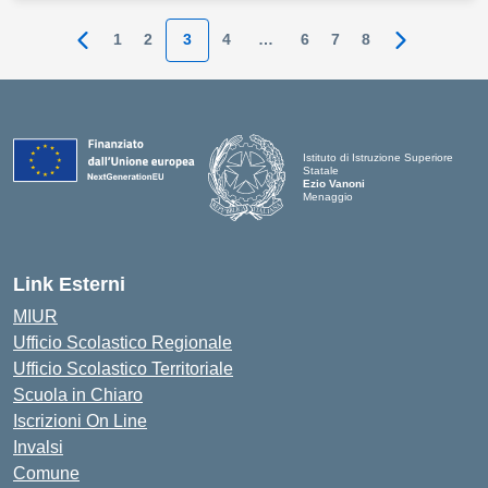
1
2
3
4
…
6
7
8
Pagina precedente
Pagina suc
Istituto di Istruzione Superiore
Statale
Ezio Vanoni
Menaggio
— Visita la pagina iniziale della scuo
Link Esterni
MIUR
Ufficio Scolastico Regionale
Ufficio Scolastico Territoriale
Scuola in Chiaro
Iscrizioni On Line
Invalsi
Comune