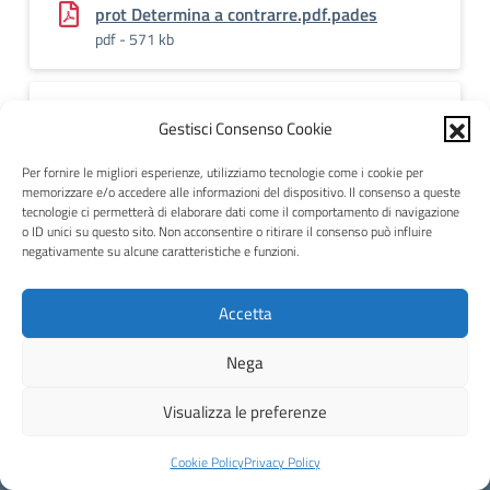
prot Determina a contrarre.pdf.pades
pdf - 571 kb
RevocaConvenzionePONFESRretiCablateIISS
Gestisci Consenso Cookie
VanoniProt
pdf - 156 kb
Per fornire le migliori esperienze, utilizziamo tecnologie come i cookie per
memorizzare e/o accedere alle informazioni del dispositivo. Il consenso a queste
tecnologie ci permetterà di elaborare dati come il comportamento di navigazione
o ID unici su questo sito. Non acconsentire o ritirare il consenso può influire
negativamente su alcune caratteristiche e funzioni.
Pubblicato:
13.11.2024
-
Revisione:
13.11.2024
Accetta
Eccetto dove diversamente specificato, questo articolo è stato
Nega
rilasciato sotto Licenza Creative Commons Attribuzione 4.0 Italia.
Visualizza le preferenze
Cookie Policy
Privacy Policy