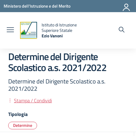
Vai ai contenuti
Vai al menu di navigazione
Vai al footer
Ministero dell'Istruzione e del Merito
Istituto di Istruzione
la
Superiore Statale
Ezio Vanoni
— Visita la pagina iniziale della scuola
Determine del Dirigente
Scolastico a.s. 2021/2022
Determine del Dirigente Scolastico a.s.
2021/2022
Stampa / Condividi
Tipologia
Determine