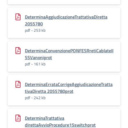
DeterminaAggiudicazioneTrattativaDiretta
2055780
pdf - 253 kb
DeterminaConvenzionePONFESRretiCablateII
SSVanoniprot
pdf - 161 kb
DeterminaErrataCorrigeAggiudicazioneTratta
tivaDiretta 2055780prot
pdf - 242 kb
DeterminaTrattativa
direttaAvvioProcedure15switchprot