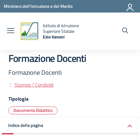
Vai ai contenuti
Vai al menu di navigazione
Vai al footer
Ministero dell'Istruzione e del Merito
Istituto di Istruzione
la
Superiore Statale
Ezio Vanoni
— Visita la pagina iniziale della scuola
Formazione Docenti
Formazione Docenti
Stampa / Condividi
Tipologia
Documento Didattico
Indice della pagina