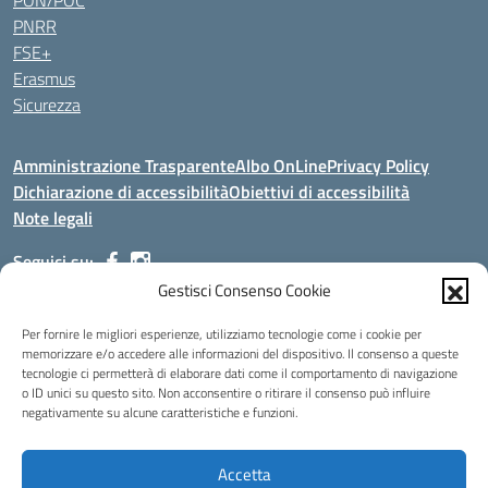
PON/POC
PNRR
FSE+
Erasmus
Sicurezza
Amministrazione Trasparente
Albo OnLine
Privacy Policy
Dichiarazione di accessibilità
Obiettivi di accessibilità
Note legali
Seguici su:
Gestisci Consenso Cookie
Indirizzo:
Via Malagrida, 3 - 22017 Menaggio (CO)
Per fornire le migliori esperienze, utilizziamo tecnologie come i cookie per
Centralino:
+39 0344.32.539
Email:
cois00100g@istruzione.it
memorizzare e/o accedere alle informazioni del dispositivo. Il consenso a queste
tecnologie ci permetterà di elaborare dati come il comportamento di navigazione
Posta elettronica certificata (PEC):
cois00100g@pec.istruzione.it
o ID unici su questo sito. Non acconsentire o ritirare il consenso può influire
negativamente su alcune caratteristiche e funzioni.
Codice fiscale: 84004690131
Codice meccanografico:
COIS00100G
Codice Indice delle Pubbliche Amministrazioni (IPA): istsc_cois00100g
Accetta
Codice unico di fatturazione (CUF): UFMDNA