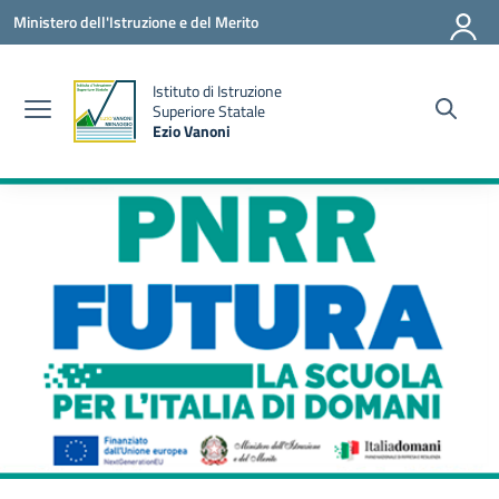
Vai ai contenuti
Vai al menu di navigazione
Vai al footer
Ministero dell'Istruzione e del Merito
Istituto di Istruzione
la
Superiore Statale
Ezio Vanoni
— Visita la pagina iniziale della scuola