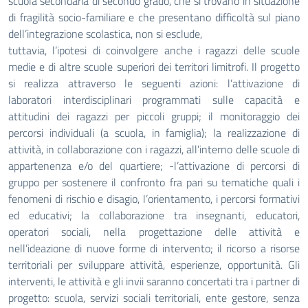
scuola secondaria di secondo grado, che si
trovano in situazione
di fragilità socio-familiare e che presentano difficoltà sul piano
dell’integrazione scolastica, non si esclude,
tuttavia, l’ipotesi di coinvolgere anche i ragazzi delle scuole
medie e di altre scuole superiori dei territori limitrofi. Il progetto
si realizza
attraverso le seguenti azioni: l’attivazione di
laboratori interdisciplinari programmati sulle capacità e
attitudini dei ragazzi per piccoli
gruppi; il monitoraggio dei
percorsi individuali (a scuola, in famiglia); la realizzazione di
attività, in collaborazione con i ragazzi,
all’interno delle scuole di
appartenenza e/o del quartiere; -l’attivazione di percorsi di
gruppo per sostenere il confronto fra pari su
tematiche quali i
fenomeni di rischio e disagio, l’orientamento, i percorsi formativi
ed educativi; la collaborazione tra insegnanti,
educatori,
operatori sociali, nella progettazione delle attività e
nell’ideazione di nuove forme di intervento; il ricorso a risorse
territoriali
per sviluppare attività, esperienze, opportunità. Gli
interventi, le attività e gli invii saranno concertati tra i partner di
progetto: scuola,
servizi sociali territoriali, ente gestore, senza