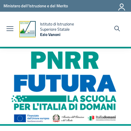
Vai ai contenuti
Vai al menu di navigazione
Vai al footer
Ministero dell'Istruzione e del Merito
Istituto di Istruzione
la
Superiore Statale
Ezio Vanoni
— Visita la pagina iniziale della scuola