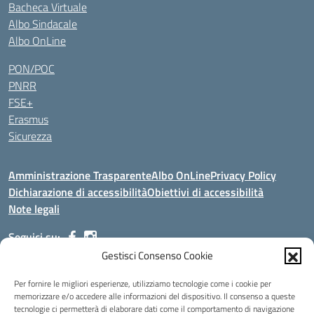
Bacheca Virtuale
Albo Sindacale
Albo OnLine
PON/POC
PNRR
FSE+
Erasmus
Sicurezza
Amministrazione Trasparente
Albo OnLine
Privacy Policy
Dichiarazione di accessibilità
Obiettivi di accessibilità
Note legali
Seguici su:
Gestisci Consenso Cookie
Indirizzo:
Via Malagrida, 3 - 22017 Menaggio (CO)
Per fornire le migliori esperienze, utilizziamo tecnologie come i cookie per
Centralino:
+39 0344.32.539
Email:
cois00100g@istruzione.it
memorizzare e/o accedere alle informazioni del dispositivo. Il consenso a queste
tecnologie ci permetterà di elaborare dati come il comportamento di navigazione
Posta elettronica certificata (PEC):
cois00100g@pec.istruzione.it