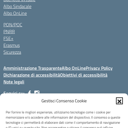
Albo Sindacale
Albo OnLine
PON/POC
PNRR
FSE+
Erasmus
Sicurezza
Amministrazione Trasparente
Albo OnLine
Privacy Policy
Dichiarazione di accessibilità
Obiettivi di accessibilità
Note legali
Seguici su:
Gestisci Consenso Cookie
Indirizzo:
Via Malagrida, 3 - 22017 Menaggio (CO)
Per fornire le migliori esperienze, utilizziamo tecnologie come i cookie per
Centralino:
+39 0344.32.539
Email:
cois00100g@istruzione.it
memorizzare e/o accedere alle informazioni del dispositivo. Il consenso a queste
tecnologie ci permetterà di elaborare dati come il comportamento di navigazione
Posta elettronica certificata (PEC):
cois00100g@pec.istruzione.it
o ID unici su questo sito. Non acconsentire o ritirare il consenso può influire