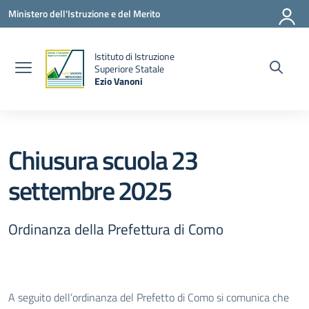
Vai ai contenuti
Vai al menu di navigazione
Vai al footer
Ministero dell'Istruzione e del Merito
Istituto di Istruzione
la
Superiore Statale
Ezio Vanoni
— Visita la pagina iniziale della scuola
Chiusura scuola 23
settembre 2025
Ordinanza della Prefettura di Como
A seguito dell’ordinanza del Prefetto di Como si comunica che