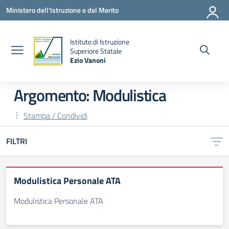
Vai ai contenuti
Vai al menu di navigazione
Vai al footer
Ministero dell'Istruzione e del Merito
Istituto di Istruzione
la
Superiore Statale
Ezio Vanoni
— Visita la pagina iniziale della scuola
Argomento: Modulistica
Stampa / Condividi
FILTRI
Modulistica Personale ATA
Modulistica Personale ATA