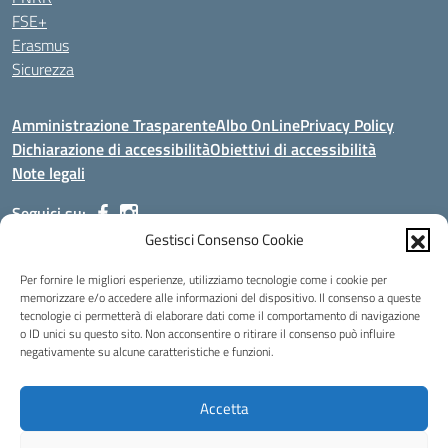
FSE+
Erasmus
Sicurezza
Amministrazione Trasparente
Albo OnLine
Privacy Policy
Dichiarazione di accessibilità
Obiettivi di accessibilità
Note legali
Seguici su:
Gestisci Consenso Cookie
Indirizzo:
Via Malagrida, 3 - 22017 Menaggio (CO)
Per fornire le migliori esperienze, utilizziamo tecnologie come i cookie per
Centralino:
+39 0344.32.539
Email:
cois00100g@istruzione.it
memorizzare e/o accedere alle informazioni del dispositivo. Il consenso a queste
tecnologie ci permetterà di elaborare dati come il comportamento di navigazione
Posta elettronica certificata (PEC):
cois00100g@pec.istruzione.it
o ID unici su questo sito. Non acconsentire o ritirare il consenso può influire
negativamente su alcune caratteristiche e funzioni.
Codice fiscale: 84004690131
Codice meccanografico:
COIS00100G
Codice Indice delle Pubbliche Amministrazioni (IPA): istsc_cois00100g
Accetta
Codice unico di fatturazione (CUF): UFMDNA