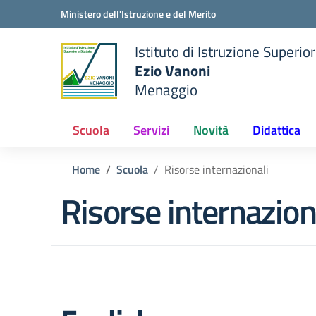
Vai ai contenuti
Vai al menu di navigazione
Vai al footer
Ministero dell'Istruzione e del Merito
Istituto di Istruzione Superio
Ezio Vanoni
Menaggio
e della scuola
— Visita la pagina iniziale de
Scuola
Servizi
Novità
Didattica
Home
Scuola
Risorse internazionali
Risorse internazion