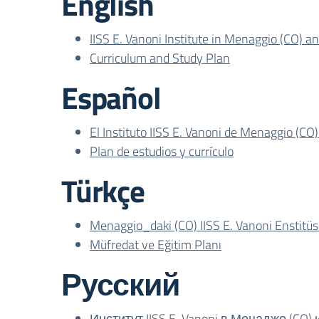
English
IISS E. Vanoni Institute in Menaggio (CO) a
Curriculum and Study Plan
Español
El Instituto IISS E. Vanoni de Menaggio (CO)
Plan de estudios y currículo
Türkçe
Menaggio_daki (CO) IISS E. Vanoni Enstitüs
Müfredat ve Eğitim Planı
Русский
Институт IISS E. Vanoni в Менаджо (C