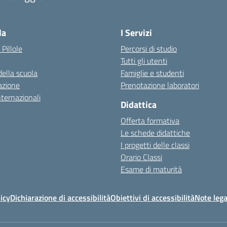
— Visita la pagina iniziale della scuola
la
I Servizi
 Pillole
Percorsi di studio
Tutti gli utenti
della scuola
Famiglie e studenti
azione
Prenotazione laboratori
nternazionali
Didattica
Offerta formativa
Le schede didattiche
I progetti delle classi
Orario Classi
Esame di maturità
icy
Dichiarazione di accessibilità
Obiettivi di accessibilità
Note lega