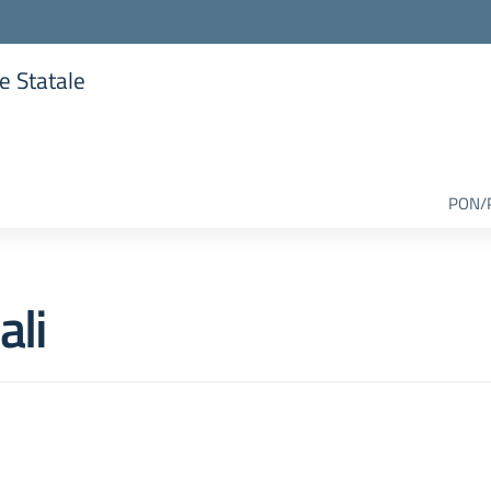
re Statale
lla scuola
PON/
ali