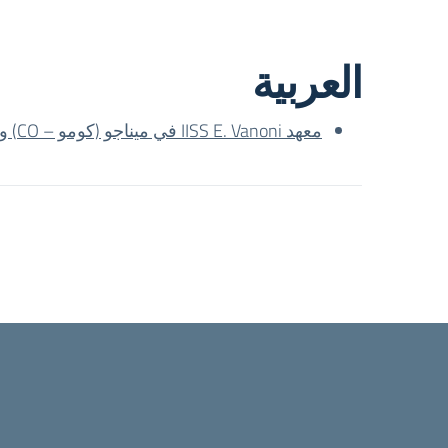
العربية
معهد IISS E. Vanoni في ميناجو (كومو – CO) ونظام التعليم الإيطالي