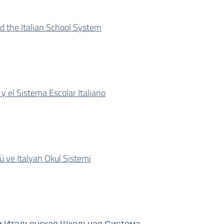
nd the Italian School System
 y el Sistema Escolar Italiano
ü ve İtalyan Okul Sistemi
O) и Итальянская Школьная Система