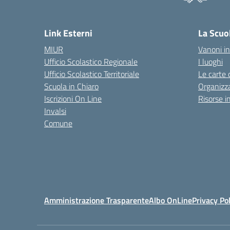
Link Esterni
La Scuo
MIUR
Vanoni in
Ufficio Scolastico Regionale
I luoghi
Ufficio Scolastico Territoriale
Le carte 
Scuola in Chiaro
Organizz
Iscrizioni On Line
Risorse i
Invalsi
Comune
Amministrazione Trasparente
Albo OnLine
Privacy Pol