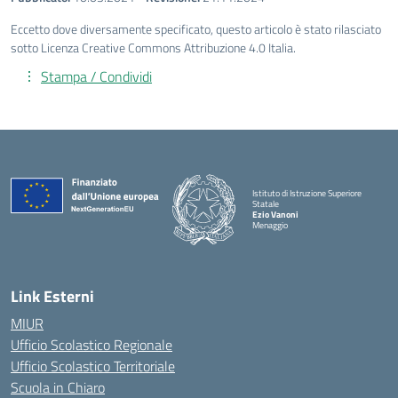
Eccetto dove diversamente specificato, questo articolo è stato rilasciato
sotto Licenza Creative Commons Attribuzione 4.0 Italia.
Stampa / Condividi
Istituto di Istruzione Superiore
Statale
Ezio Vanoni
Menaggio
— Visita la pagina iniziale della scuola
Link Esterni
MIUR
Ufficio Scolastico Regionale
Ufficio Scolastico Territoriale
Scuola in Chiaro