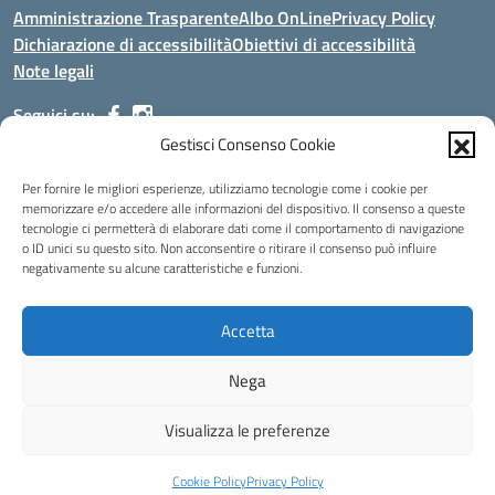
Amministrazione Trasparente
Albo OnLine
Privacy Policy
Dichiarazione di accessibilità
Obiettivi di accessibilità
Note legali
Seguici su:
Gestisci Consenso Cookie
Indirizzo:
Via Malagrida, 3 - 22017 Menaggio (CO)
Per fornire le migliori esperienze, utilizziamo tecnologie come i cookie per
Centralino:
+39 0344.32.539
Email:
cois00100g@istruzione.it
memorizzare e/o accedere alle informazioni del dispositivo. Il consenso a queste
tecnologie ci permetterà di elaborare dati come il comportamento di navigazione
Posta elettronica certificata (PEC):
cois00100g@pec.istruzione.it
o ID unici su questo sito. Non acconsentire o ritirare il consenso può influire
negativamente su alcune caratteristiche e funzioni.
Codice fiscale: 84004690131
Codice meccanografico:
COIS00100G
Codice Indice delle Pubbliche Amministrazioni (IPA): istsc_cois00100g
Accetta
Codice unico di fatturazione (CUF): UFMDNA
Nega
Idea e progetto di Designers Italia
Visualizza le preferenze
Cookie Policy
Privacy Policy