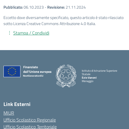
Pubblicato:
06.10.2023
-
Revisione:
21.11.2024
Eccetto dove diversamente specificato, questo articolo è stato rilasciato
sotto Licenza Creative Commons Attribuzione 4.0 Italia.
Stampa / Condividi
Istituto di Istruzione Superiore
Statale
Ezio Vanoni
Menaggio
— Visita la pagina iniziale della scuola
Link Esterni
MIUR
Ufficio Scolastico Regionale
Ufficio Scolastico Territoriale