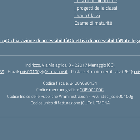
Le schede didattiche
I progetti delle classi
Orario Classi
Esame di maturità
icy
Dichiarazione di accessibilità
Obiettivi di accessibilità
Note lega
Indirizzo:
Via Malagrida, 3 - 22017 Menaggio (CO)
39
Email:
cois00100g@istruzione.it
Posta elettronica certificata (PEC):
coi
Codice fiscale: 84004690131
Codice meccanografico:
COIS00100G
Codice Indice delle Pubbliche Amministrazioni (IPA): istsc_cois00100g
Codice unico di fatturazione (CUF): UFMDNA