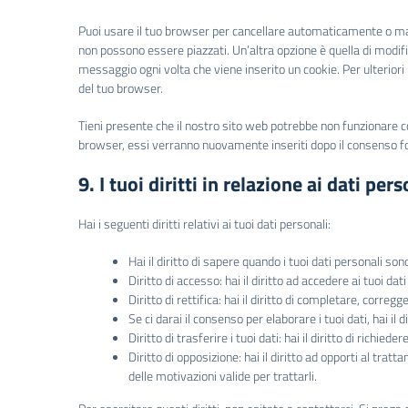
Puoi usare il tuo browser per cancellare automaticamente o ma
non possono essere piazzati. Un’altra opzione è quella di modif
messaggio ogni volta che viene inserito un cookie. Per ulteriori 
del tuo browser.
Tieni presente che il nostro sito web potrebbe non funzionare cor
browser, essi verranno nuovamente inseriti dopo il consenso f
9. I tuoi diritti in relazione ai dati pers
Hai i seguenti diritti relativi ai tuoi dati personali:
Hai il diritto di sapere quando i tuoi dati personali 
Diritto di accesso: hai il diritto ad accedere ai tuoi da
Diritto di rettifica: hai il diritto di completare, correg
Se ci darai il consenso per elaborare i tuoi dati, hai il
Diritto di trasferire i tuoi dati: hai il diritto di richiede
Diritto di opposizione: hai il diritto ad opporti al tra
delle motivazioni valide per trattarli.