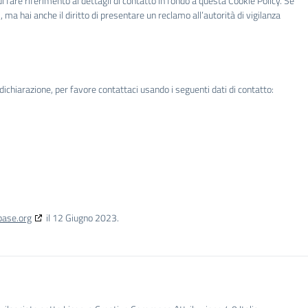
 di fare riferimento ai dettagli di contatto in fondo a questa Cookie Policy. Se
ma hai anche il diritto di presentare un reclamo all’autorità di vigilanza
chiarazione, per favore contattaci usando i seguenti dati di contatto:
base.org
il 12 Giugno 2023.