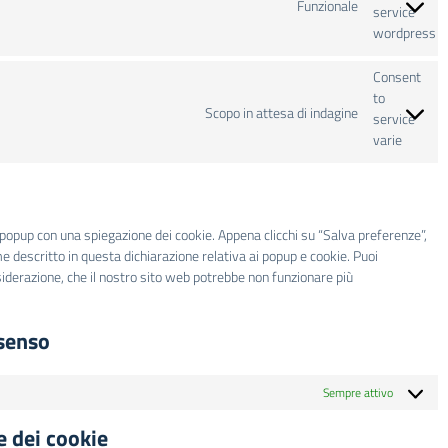
Funzionale
service
wordpress
Consent
to
Scopo in attesa di indagine
service
varie
 popup con una spiegazione dei cookie. Appena clicchi su “Salva preferenze”,
me descritto in questa dichiarazione relativa ai popup e cookie. Puoi
nsiderazione, che il nostro sito web potrebbe non funzionare più
nsenso
Sempre attivo
e dei cookie