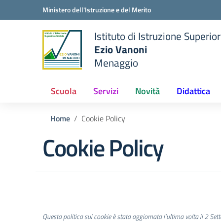
Vai ai contenuti
Vai al menu di navigazione
Vai al footer
Ministero dell'Istruzione e del Merito
Istituto di Istruzione Superio
Ezio Vanoni
Menaggio
e della scuola
— Visita la pagina iniziale de
Scuola
Servizi
Novità
Didattica
Home
Cookie Policy
Cookie Policy
Questa politica sui cookie è stata aggiornata l’ultima volta il 2 Set