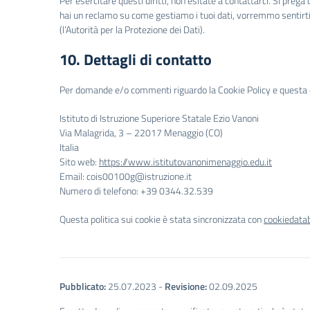
Per esercitare questi diritti, non esitate a contattarci. Si prega
hai un reclamo su come gestiamo i tuoi dati, vorremmo sentirti, 
(l’Autorità per la Protezione dei Dati).
10. Dettagli di contatto
Per domande e/o commenti riguardo la Cookie Policy e questa di
Istituto di Istruzione Superiore Statale Ezio Vanoni
Via Malagrida, 3 – 22017 Menaggio (CO)
Italia
Sito web:
https://www.istitutovanonimenaggio.edu.it
Email:
cois00100g@
istruzione.it
Numero di telefono: +39 0344.32.539
Questa politica sui cookie è stata sincronizzata con
cookiedata
Pubblicato:
25.07.2023
-
Revisione:
02.09.2025