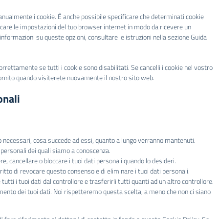
nualmente i cookie. È anche possibile specificare che determinati cookie
icare le impostazioni del tuo browser internet in modo da ricevere un
informazioni su queste opzioni, consultare le istruzioni nella sezione Guida
rettamente se tutti i cookie sono disabilitati. Se cancelli i cookie nel vostro
ornito quando visiterete nuovamente il nostro sito web.
onali
sono necessari, cosa succede ad essi, quanto a lungo verranno mantenuti.
ti personali dei quali siamo a conoscenza.
gere, cancellare o bloccare i tuoi dati personali quando lo desideri.
 diritto di revocare questo consenso e di eliminare i tuoi dati personali.
re tutti i tuoi dati dal controllore e trasferirli tutti quanti ad un altro controllore.
ttamento dei tuoi dati. Noi rispetteremo questa scelta, a meno che non ci siano