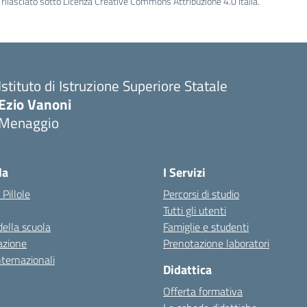
rilasciato sotto Licenza Creative Commons Attribuzione 4.0 Italia.
Istituto di Istruzione Superiore Statale
Ezio Vanoni
Menaggio
— Visita la pagina iniziale della scuola
la
I Servizi
 Pillole
Percorsi di studio
Tutti gli utenti
della scuola
Famiglie e studenti
azione
Prenotazione laboratori
nternazionali
Didattica
Offerta formativa