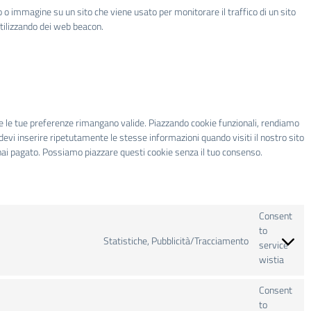
to o immagine su un sito che viene usato per monitorare il traffico di un sito
utilizzando dei web beacon.
he le tue preferenze rimangano valide. Piazzando cookie funzionali, rendiamo
 devi inserire ripetutamente le stesse informazioni quando visiti il nostro sito
hai pagato. Possiamo piazzare questi cookie senza il tuo consenso.
Consent
to
Statistiche, Pubblicità/Tracciamento
service
wistia
Consent
to