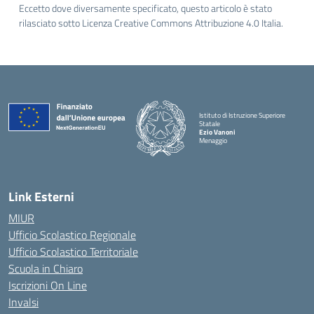
Eccetto dove diversamente specificato, questo articolo è stato
rilasciato sotto Licenza Creative Commons Attribuzione 4.0 Italia.
Istituto di Istruzione Superiore
Statale
Ezio Vanoni
Menaggio
— Visita la pagina iniziale della scuola
Link Esterni
MIUR
Ufficio Scolastico Regionale
Ufficio Scolastico Territoriale
Scuola in Chiaro
Iscrizioni On Line
Invalsi