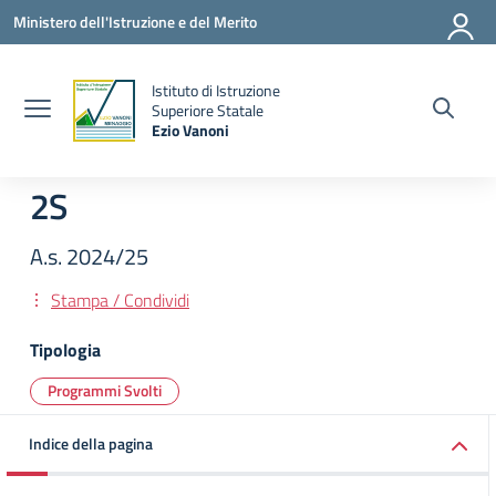
Vai ai contenuti
Vai al menu di navigazione
Vai al footer
Ministero dell'Istruzione e del Merito
Istituto di Istruzione
la
Superiore Statale
Ezio Vanoni
— Visita la pagina iniziale della scuola
2S
A.s. 2024/25
Stampa / Condividi
Tipologia
Programmi Svolti
Indice della pagina