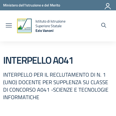
Vai ai contenuti
Vai al menu di navigazione
Vai al footer
Ministero dell'Istruzione e del Merito
Istituto di Istruzione
la
Superiore Statale
Ezio Vanoni
— Visita la pagina iniziale della scuola
INTERPELLO A041
INTERPELLO PER IL RECLUTAMENTO DI N. 1
(UNO) DOCENTE PER SUPPLENZA SU CLASSE
DI CONCORSO A041 -SCIENZE E TECNOLOGIE
INFORMATICHE