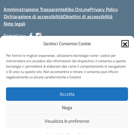
Amministrazione Trasparente
Albo OnLine
Privacy Policy
Dichiarazione di accessibilità
Obiettivi di accessibilità
Note legali
Seguici su:
Gestisci Consenso Cookie
Indirizzo:
Via Malagrida, 3 - 22017 Menaggio (CO)
Per fornire le migliori esperienze, utilizziamo tecnologie come i cookie per
Centralino:
+39 0344.32.539
Email:
cois00100g@istruzione.it
memorizzare e/o accedere alle informazioni del dispositivo. Il consenso a queste
tecnologie ci permetterà di elaborare dati come il comportamento di navigazione
Posta elettronica certificata (PEC):
cois00100g@pec.istruzione.it
o ID unici su questo sito. Non acconsentire o ritirare il consenso può influire
negativamente su alcune caratteristiche e funzioni.
Codice fiscale: 84004690131
Codice meccanografico:
COIS00100G
Codice Indice delle Pubbliche Amministrazioni (IPA): istsc_cois00100g
Accetta
Codice unico di fatturazione (CUF): UFMDNA
Nega
Idea e progetto di Designers Italia
Visualizza le preferenze