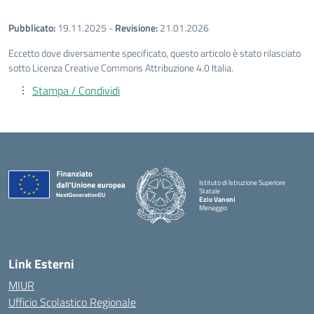
Pubblicato:
19.11.2025
-
Revisione:
21.01.2026
Eccetto dove diversamente specificato, questo articolo è stato rilasciato
sotto Licenza Creative Commons Attribuzione 4.0 Italia.
Stampa / Condividi
Istituto di Istruzione Superiore
Statale
Ezio Vanoni
Menaggio
— Visita la pagina iniziale della scuola
Link Esterni
MIUR
Ufficio Scolastico Regionale