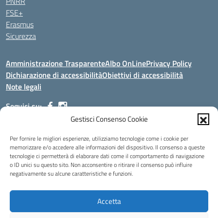
PNRR
FSE+
Erasmus
Sicurezza
Amministrazione Trasparente
Albo OnLine
Privacy Policy
Dichiarazione di accessibilità
Obiettivi di accessibilità
Note legali
Seguici su:
Gestisci Consenso Cookie
Indirizzo:
Via Malagrida, 3 - 22017 Menaggio (CO)
Per fornire le migliori esperienze, utilizziamo tecnologie come i cookie per
Centralino:
+39 0344.32.539
Email:
cois00100g@istruzione.it
memorizzare e/o accedere alle informazioni del dispositivo. Il consenso a queste
tecnologie ci permetterà di elaborare dati come il comportamento di navigazione
Posta elettronica certificata (PEC):
cois00100g@pec.istruzione.it
o ID unici su questo sito. Non acconsentire o ritirare il consenso può influire
negativamente su alcune caratteristiche e funzioni.
Codice fiscale: 84004690131
Codice meccanografico:
COIS00100G
Codice Indice delle Pubbliche Amministrazioni (IPA): istsc_cois00100g
Accetta
Codice unico di fatturazione (CUF): UFMDNA