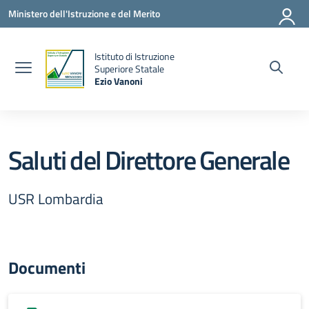
Vai ai contenuti
Vai al menu di navigazione
Vai al footer
Ministero dell'Istruzione e del Merito
Istituto di Istruzione
la
Superiore Statale
Ezio Vanoni
— Visita la pagina iniziale della scuola
Saluti del Direttore Generale
USR Lombardia
Documenti