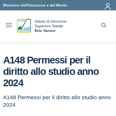
Vai ai contenuti
Vai al menu di navigazione
Vai al footer
Ministero dell'Istruzione e del Merito
Istituto di Istruzione
uola
Superiore Statale
Ezio Vanoni
— Visita la pagina iniziale della scuola
A148 Permessi per il
diritto allo studio anno
2024
A148 Permessi per il diritto allo studio anno
2024