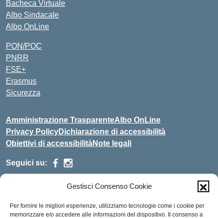
Bacheca Virtuale
Albo Sindacale
Albo OnLine
PON/POC
PNRR
FSE+
Erasmus
Sicurezza
Amministrazione Trasparente
Albo OnLine
Privacy Policy
Dichiarazione di accessibilità
Obiettivi di accessibilità
Note legali
Seguici su:
Gestisci Consenso Cookie
Indirizzo:
Via Malagrida, 3 - 22017 Menaggio (CO)
Centralino:
+39 0344.32.539
Email:
cois00100g@istruzione.it
Per fornire le migliori esperienze, utilizziamo tecnologie come i cookie per
Posta elettronica certificata (PEC):
cois00100g@pec.istruzione.it
memorizzare e/o accedere alle informazioni del dispositivo. Il consenso a