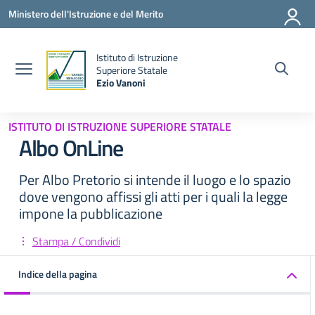
Vai ai contenuti
Vai al menu di navigazione
Vai al footer
Ministero dell'Istruzione e del Merito
Istituto di Istruzione
la
Superiore Statale
Ezio Vanoni
— Visita la pagina iniziale della scuola
ISTITUTO DI ISTRUZIONE SUPERIORE STATALE
Albo OnLine
Per Albo Pretorio si intende il luogo e lo spazio
dove vengono affissi gli atti per i quali la legge
impone la pubblicazione
Stampa / Condividi
Indice della pagina