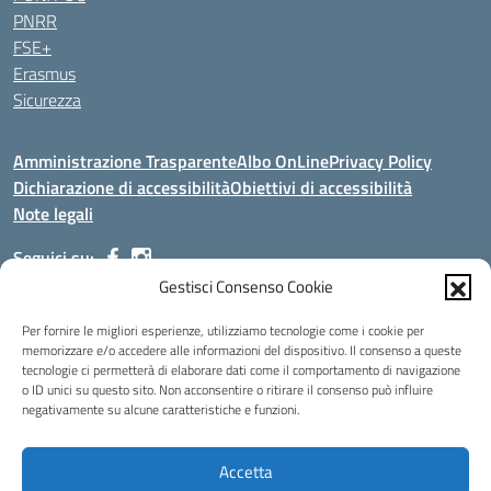
PNRR
FSE+
Erasmus
Sicurezza
Amministrazione Trasparente
Albo OnLine
Privacy Policy
Dichiarazione di accessibilità
Obiettivi di accessibilità
Note legali
Seguici su:
Gestisci Consenso Cookie
Indirizzo:
Via Malagrida, 3 - 22017 Menaggio (CO)
Per fornire le migliori esperienze, utilizziamo tecnologie come i cookie per
Centralino:
+39 0344.32.539
Email:
cois00100g@istruzione.it
memorizzare e/o accedere alle informazioni del dispositivo. Il consenso a queste
tecnologie ci permetterà di elaborare dati come il comportamento di navigazione
Posta elettronica certificata (PEC):
cois00100g@pec.istruzione.it
o ID unici su questo sito. Non acconsentire o ritirare il consenso può influire
negativamente su alcune caratteristiche e funzioni.
Codice fiscale: 84004690131
Codice meccanografico:
COIS00100G
Codice Indice delle Pubbliche Amministrazioni (IPA): istsc_cois00100g
Accetta
Codice unico di fatturazione (CUF): UFMDNA