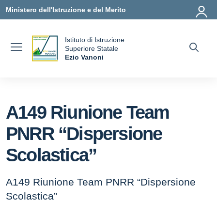
Vai ai contenuti
Vai al menu di navigazione
Vai al footer
Ministero dell'Istruzione e del Merito
Istituto di Istruzione
uola
Superiore Statale
Ezio Vanoni
— Visita la pagina iniziale della scuola
A149 Riunione Team
PNRR “Dispersione
Scolastica”
A149 Riunione Team PNRR “Dispersione
Scolastica”