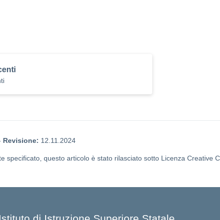
centi
ti
-
Revisione:
12.11.2024
 specificato, questo articolo è stato rilasciato sotto Licenza Creative 
Istituto di Istruzione Superiore Statale