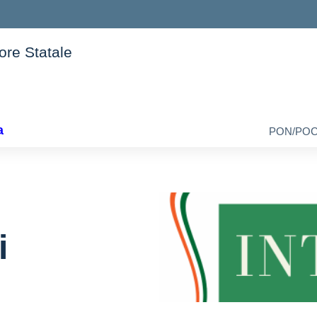
iore Statale
della scuola
a
PON/PO
i