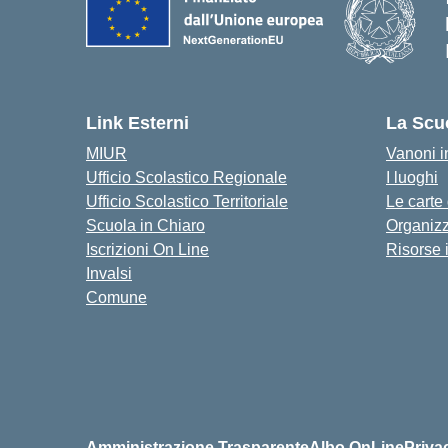
Link Esterni
La Scu
MIUR
Vanoni in
Ufficio Scolastico Regionale
I luoghi
Ufficio Scolastico Territoriale
Le carte
Scuola in Chiaro
Organiz
Iscrizioni On Line
Risorse 
Invalsi
Comune
Amministrazione Trasparente
Albo OnLine
Priva