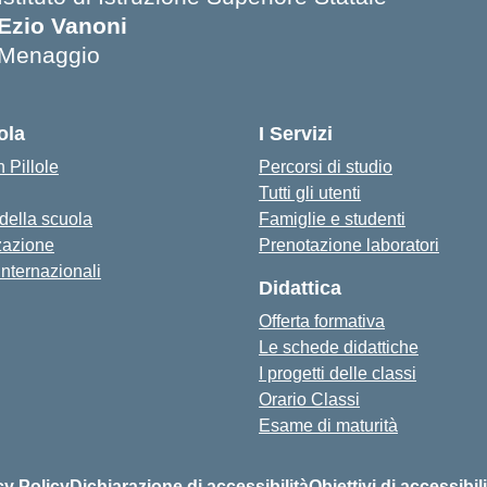
Ezio Vanoni
Menaggio
— Visita la pagina iniziale della scuola
ola
I Servizi
 Pillole
Percorsi di studio
Tutti gli utenti
 della scuola
Famiglie e studenti
zazione
Prenotazione laboratori
internazionali
Didattica
Offerta formativa
Le schede didattiche
I progetti delle classi
Orario Classi
Esame di maturità
cy Policy
Dichiarazione di accessibilità
Obiettivi di accessibil