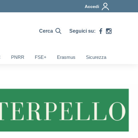
Accedi
Cerca
Seguici su:
C
PNRR
FSE+
Erasmus
Sicurezza