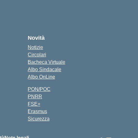
Novità
Notizie
Circolari
Bacheca Virtuale
Albo Sindacale
Albo OnLine
PON/POC
PNRR
FSE+
Erasmus
Sicurezza
ità
Note legali