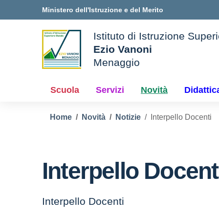
Vai ai contenuti
Vai al menu di navigazione
Vai al footer
Ministero dell'Istruzione e del Merito
Istituto di Istruzione Super
Ezio Vanoni
Menaggio
ale della scuola
— Visita la pagina iniziale 
Scuola
Servizi
Novità
Didattic
Home
Novità
Notizie
Interpello Docenti
Interpello Docent
Interpello Docenti