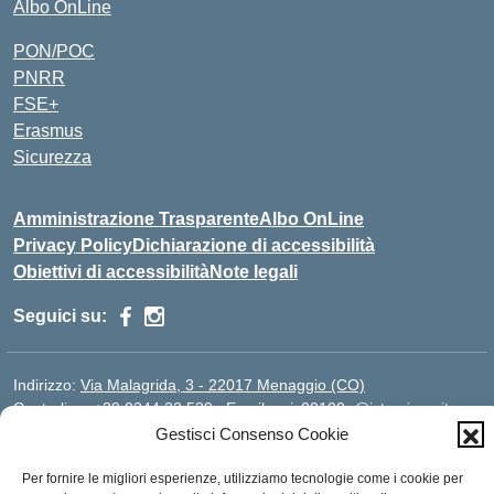
Albo OnLine
PON/POC
PNRR
FSE+
Erasmus
Sicurezza
Amministrazione Trasparente
Albo OnLine
Privacy Policy
Dichiarazione di accessibilità
Obiettivi di accessibilità
Note legali
Seguici su:
Indirizzo:
Via Malagrida, 3 - 22017 Menaggio (CO)
Centralino:
+39 0344.32.539
Email:
cois00100g@istruzione.it
Posta elettronica certificata (PEC):
cois00100g@pec.istruzione.it
Gestisci Consenso Cookie
Codice fiscale: 84004690131
Per fornire le migliori esperienze, utilizziamo tecnologie come i cookie per