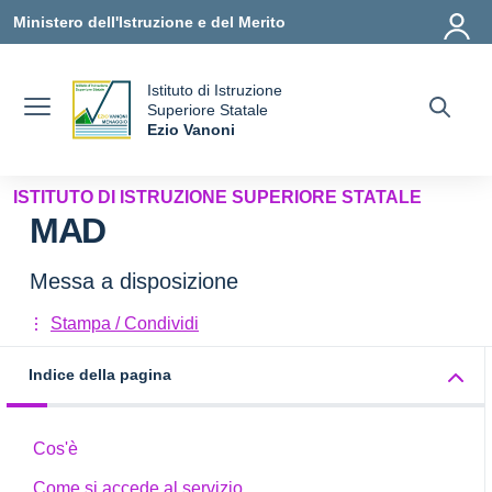
Vai ai contenuti
Vai al menu di navigazione
Vai al footer
Ministero dell'Istruzione e del Merito
Istituto di Istruzione
uola
Superiore Statale
Ezio Vanoni
— Visita la pagina iniziale della scuola
ISTITUTO DI ISTRUZIONE SUPERIORE STATALE
MAD
Messa a disposizione
Stampa / Condividi
Indice della pagina
Cos'è
Come si accede al servizio