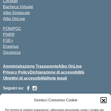
Circolari
Bacheca Virtuale
Albo Sindacale
Albo OnLine
PON/POC
PNRR
FSE+
Erasmus
Sicurezza
Amministrazione Trasparente
Albo OnLine
Privacy Policy
Dichiarazione di accessibilità
Obiettivi di accessibilità
Note legali
Seguici su:
Gestisci Consenso Cookie
Indirizzo:
Via Malagrida, 3 - 22017 Menaggio (CO)
Centralino:
+39 0344.32.539
Email:
cois00100g@istruzione.it
Per fornire le migliori esperienze, utilizziamo tecnologie come i cookie per