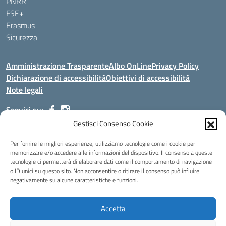
PNRR
FSE+
Erasmus
Sicurezza
Amministrazione Trasparente
Albo OnLine
Privacy Policy
Dichiarazione di accessibilità
Obiettivi di accessibilità
Note legali
Seguici su:
Gestisci Consenso Cookie
Indirizzo:
Via Malagrida, 3 - 22017 Menaggio (CO)
Per fornire le migliori esperienze, utilizziamo tecnologie come i cookie per
Centralino:
+39 0344.32.539
Email:
cois00100g@istruzione.it
memorizzare e/o accedere alle informazioni del dispositivo. Il consenso a queste
tecnologie ci permetterà di elaborare dati come il comportamento di navigazione
Posta elettronica certificata (PEC):
cois00100g@pec.istruzione.it
o ID unici su questo sito. Non acconsentire o ritirare il consenso può influire
negativamente su alcune caratteristiche e funzioni.
Codice fiscale: 84004690131
Codice meccanografico:
COIS00100G
Codice Indice delle Pubbliche Amministrazioni (IPA): istsc_cois00100g
Accetta
Codice unico di fatturazione (CUF): UFMDNA