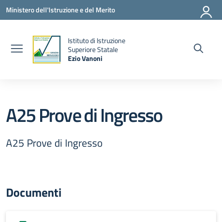
Vai ai contenuti
Vai al menu di navigazione
Vai al footer
Ministero dell'Istruzione e del Merito
Istituto di Istruzione
la
Superiore Statale
Ezio Vanoni
— Visita la pagina iniziale della scuola
A25 Prove di Ingresso
A25 Prove di Ingresso
Documenti