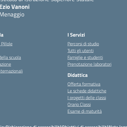
Ezio Vanoni
Menaggio
— Visita la pagina iniziale della scuola
la
I Servizi
 Pillole
Percorsi di studio
Tutti gli utenti
della scuola
Famiglie e studenti
azione
Prenotazione laboratori
nternazionali
Didattica
Offerta formativa
Le schede didattiche
I progetti delle classi
Orario Classi
Esame di maturità