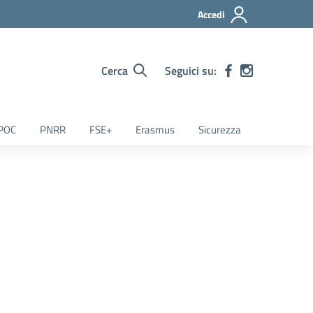
Accedi
Cerca
Seguici su:
POC
PNRR
FSE+
Erasmus
Sicurezza