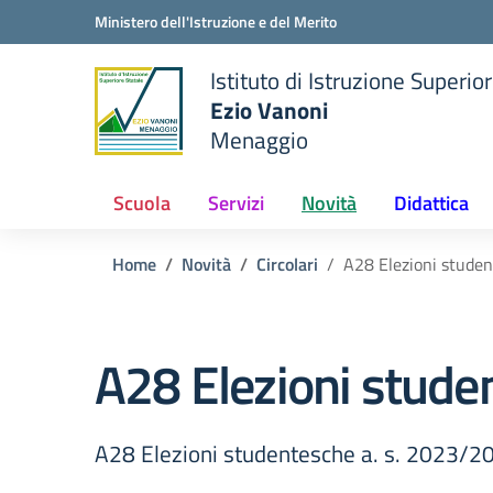
Vai ai contenuti
Vai al menu di navigazione
Vai al footer
Ministero dell'Istruzione e del Merito
Istituto di Istruzione Superio
Ezio Vanoni
Menaggio
e della scuola
— Visita la pagina iniziale de
Scuola
Servizi
Novità
Didattica
Home
Novità
Circolari
A28 Elezioni studen
A28 Elezioni stude
A28 Elezioni studentesche a. s. 2023/2