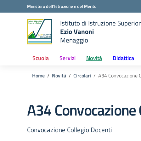
Vai ai contenuti
Vai al menu di navigazione
Vai al footer
Ministero dell'Istruzione e del Merito
Istituto di Istruzione Superio
Ezio Vanoni
Menaggio
e della scuola
— Visita la pagina iniziale de
Scuola
Servizi
Novità
Didattica
Home
Novità
Circolari
A34 Convocazione C
A34 Convocazione C
Convocazione Collegio Docenti