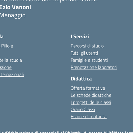
Ezio Vanoni
Menaggio
— Visita la pagina iniziale della scuola
la
I Servizi
 Pillole
Percorsi di studio
Tutti gli utenti
della scuola
Famiglie e studenti
azione
Prenotazione laboratori
nternazionali
Didattica
Offerta formativa
Le schede didattiche
I progetti delle classi
Orario Classi
Esame di maturità