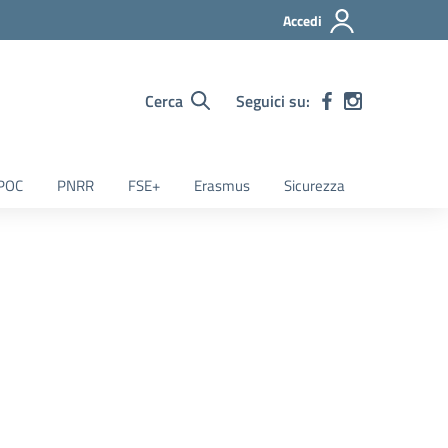
Accedi
Cerca
Seguici su:
POC
PNRR
FSE+
Erasmus
Sicurezza