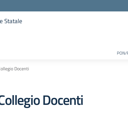
re Statale
lla scuola
PON/
ollegio Docenti
ollegio Docenti