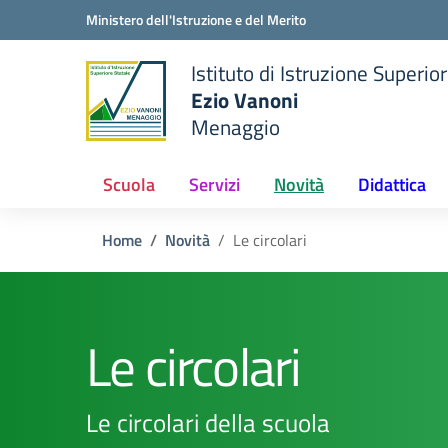
Vai ai contenuti
Vai al menu di navigazione
Vai al footer
Ministero dell'Istruzione e del Merito
Istituto di Istruzione Superio
Ezio Vanoni
Menaggio
e della scuola
— Visita la pagina iniziale de
Scuola
Servizi
Novità
Didattica
Home
Novità
Le circolari
Le circolari
Le circolari della scuola