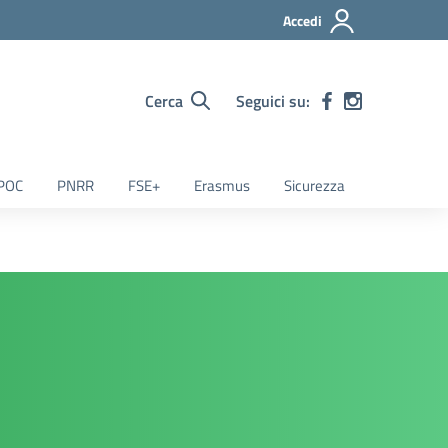
Accedi
Cerca
Seguici su:
POC
PNRR
FSE+
Erasmus
Sicurezza