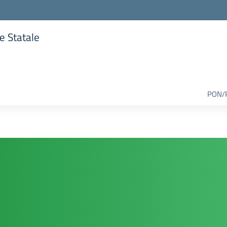
re Statale
lla scuola
PON/