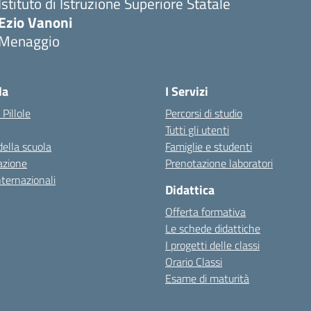
Istituto di Istruzione Superiore Statale
Ezio Vanoni
Menaggio
— Visita la pagina iniziale della scuola
la
I Servizi
 Pillole
Percorsi di studio
Tutti gli utenti
della scuola
Famiglie e studenti
azione
Prenotazione laboratori
nternazionali
Didattica
Offerta formativa
Le schede didattiche
I progetti delle classi
Orario Classi
Esame di maturità