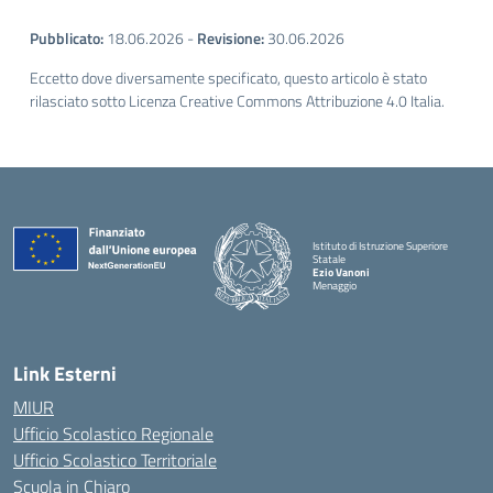
Pubblicato:
18.06.2026
-
Revisione:
30.06.2026
Eccetto dove diversamente specificato, questo articolo è stato
rilasciato sotto Licenza Creative Commons Attribuzione 4.0 Italia.
Istituto di Istruzione Superiore
Statale
Ezio Vanoni
Menaggio
— Visita la pagina iniziale della scuola
Link Esterni
MIUR
Ufficio Scolastico Regionale
Ufficio Scolastico Territoriale
Scuola in Chiaro