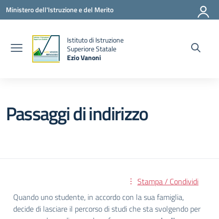
Vai ai contenuti
Vai al menu di navigazione
Vai al footer
Ministero dell'Istruzione e del Merito
Istituto di Istruzione
la
Superiore Statale
Ezio Vanoni
— Visita la pagina iniziale della scuola
Passaggi di indirizzo
Stampa / Condividi
Quando uno studente, in accordo con la sua famiglia,
decide di lasciare il percorso di studi che sta svolgendo per