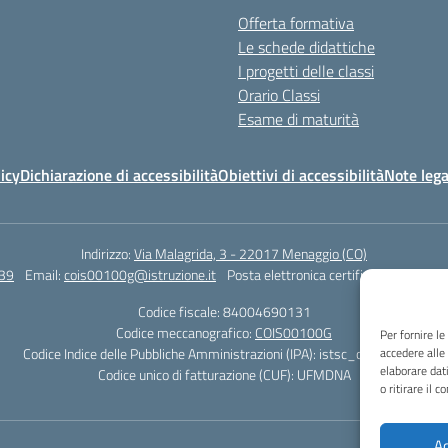
Offerta formativa
Le schede didattiche
I progetti delle classi
Orario Classi
Esame di maturità
icy
Dichiarazione di accessibilità
Obiettivi di accessibilità
Note lega
Indirizzo:
Via Malagrida, 3 - 22017 Menaggio (CO)
39
Email:
cois00100g@istruzione.it
Posta elettronica certificata (PEC):
coi
Codice fiscale: 84004690131
Codice meccanografico:
COIS00100G
Per fornire l
Codice Indice delle Pubbliche Amministrazioni (IPA): istsc_cois00100g
accedere alle
elaborare dat
Codice unico di fatturazione (CUF): UFMDNA
o ritirare il 
Ac