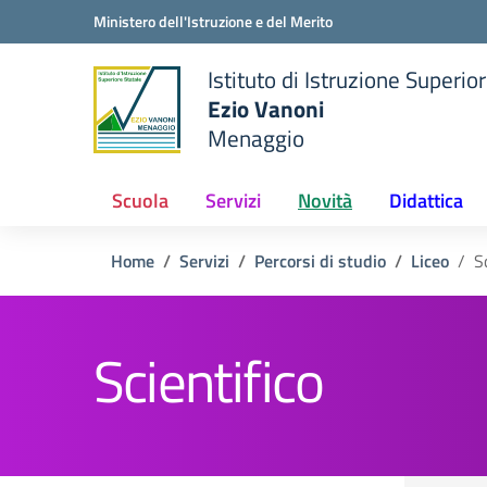
Vai ai contenuti
Vai al menu di navigazione
Vai al footer
Ministero dell'Istruzione e del Merito
Istituto di Istruzione Superio
Ezio Vanoni
Menaggio
e della scuola
— Visita la pagina iniziale de
Scuola
Servizi
Novità
Didattica
Home
Servizi
Percorsi di studio
Liceo
S
Scientifico