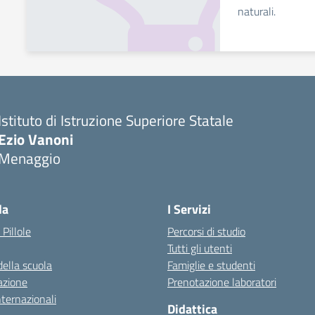
naturali.
Istituto di Istruzione Superiore Statale
Ezio Vanoni
Menaggio
— Visita la pagina iniziale della scuola
la
I Servizi
 Pillole
Percorsi di studio
Tutti gli utenti
della scuola
Famiglie e studenti
azione
Prenotazione laboratori
nternazionali
Didattica