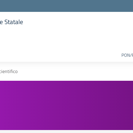
re Statale
lla scuola
PON/
cientifico