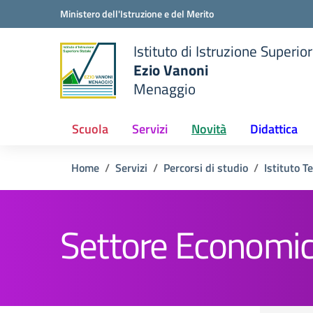
Vai ai contenuti
Vai al menu di navigazione
Vai al footer
Ministero dell'Istruzione e del Merito
Istituto di Istruzione Superio
Ezio Vanoni
Menaggio
e della scuola
— Visita la pagina iniziale de
Scuola
Servizi
Novità
Didattica
Home
Servizi
Percorsi di studio
Istituto T
Settore Economi