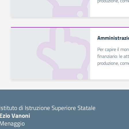
produzione, come
Amministrazio
Per capire il mon
finanziario: le a
produzione, come
Istituto di Istruzione Superiore Statale
Ezio Vanoni
Menaggio