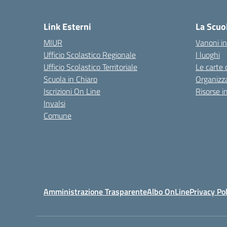
Link Esterni
La Scuo
MIUR
Vanoni in
Ufficio Scolastico Regionale
I luoghi
Ufficio Scolastico Territoriale
Le carte 
Scuola in Chiaro
Organizz
Iscrizioni On Line
Risorse i
Invalsi
Comune
Amministrazione Trasparente
Albo OnLine
Privacy Pol