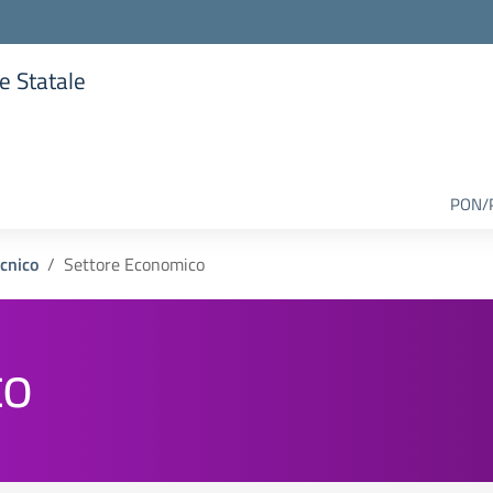
re Statale
lla scuola
PON/
ecnico
Settore Economico
co