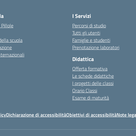
— Visita la pagina iniziale della scuola
la
I Servizi
 Pillole
Percorsi di studio
Tutti gli utenti
della scuola
Famiglie e studenti
azione
Prenotazione laboratori
nternazionali
Didattica
Offerta formativa
Le schede didattiche
I progetti delle classi
Orario Classi
Esame di maturità
icy
Dichiarazione di accessibilità
Obiettivi di accessibilità
Note lega