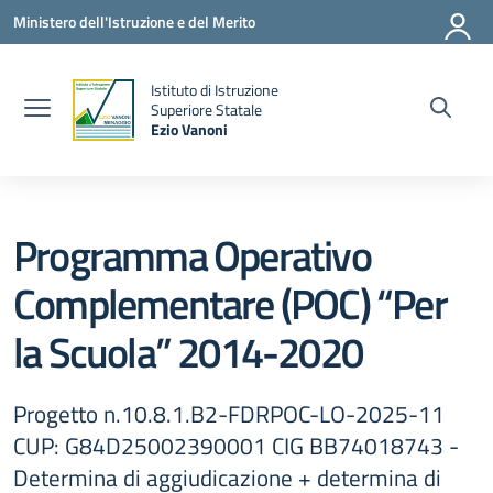
Vai ai contenuti
Vai al menu di navigazione
Vai al footer
Ministero dell'Istruzione e del Merito
Istituto di Istruzione
la
Superiore Statale
Ezio Vanoni
— Visita la pagina iniziale della scuola
Programma Operativo
Complementare (POC) “Per
la Scuola” 2014-2020
Progetto n.10.8.1.B2-FDRPOC-LO-2025-11
CUP: G84D25002390001 CIG BB74018743 -
Determina di aggiudicazione + determina di