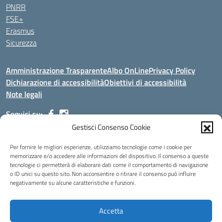
PNRR
FSE+
Erasmus
Sicurezza
Amministrazione Trasparente
Albo OnLine
Privacy Policy
Dichiarazione di accessibilità
Obiettivi di accessibilità
Note legali
Seguici su:
Gestisci Consenso Cookie
Indirizzo:
Via Malagrida, 3 - 22017 Menaggio (CO)
Per fornire le migliori esperienze, utilizziamo tecnologie come i cookie per
Centralino:
+39 0344.32.539
Email:
cois00100g@istruzione.it
memorizzare e/o accedere alle informazioni del dispositivo. Il consenso a queste
tecnologie ci permetterà di elaborare dati come il comportamento di navigazione
Posta elettronica certificata (PEC):
cois00100g@pec.istruzione.it
o ID unici su questo sito. Non acconsentire o ritirare il consenso può influire
negativamente su alcune caratteristiche e funzioni.
Codice fiscale: 84004690131
Codice meccanografico:
COIS00100G
Codice Indice delle Pubbliche Amministrazioni (IPA): istsc_cois00100g
Accetta
Codice unico di fatturazione (CUF): UFMDNA