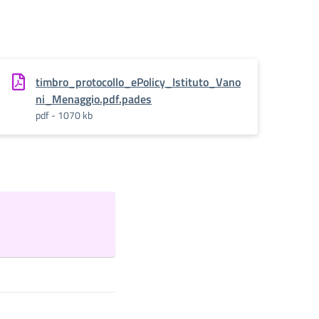
timbro_protocollo_ePolicy_Istituto_Vano
ni_Menaggio.pdf.pades
pdf - 1070 kb