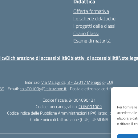
Didattica
Offerta formativa
Le schede didattiche
I progetti delle classi
Orario Classi
Esame di maturità
icy
Dichiarazione di accessibilità
Obiettivi di accessibilità
Note lega
Indirizzo:
Via Malagrida, 3 - 22017 Menaggio (CO)
39
Email:
cois00100g@istruzione.it
Posta elettronica certificata (PEC):
coi
Codice fiscale: 84004690131
Codice meccanografico:
COIS00100G
Per fornire l
Codice Indice delle Pubbliche Amministrazioni (IPA): istsc_cois00100g
accedere alle
elaborare dat
Codice unico di fatturazione (CUF): UFMDNA
o ritirare il 