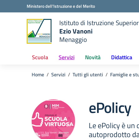
Vai ai contenuti
Vai al menu di navigazione
Vai al footer
Ministero dell'Istruzione e del Merito
Istituto di Istruzione Superio
Ezio Vanoni
Menaggio
e della scuola
— Visita la pagina iniziale de
Scuola
Servizi
Novità
Didattica
Home
Servizi
Tutti gli utenti
Famiglie e st
ePolicy
Le ePolicy è u
autoprodotto da