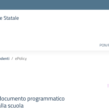
re Statale
lla scuola
PON/
udenti
ePolicy
n documento programmatico
lla scuola