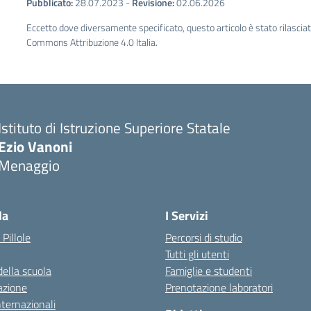
Pubblicato:
28.07.2023
-
Revisione:
02.06.2026
Eccetto dove diversamente specificato, questo articolo è stato rilascia
Commons Attribuzione 4.0 Italia.
Istituto di Istruzione Superiore Statale
Ezio Vanoni
Menaggio
— Visita la pagina iniziale della scuola
la
I Servizi
 Pillole
Percorsi di studio
Tutti gli utenti
della scuola
Famiglie e studenti
azione
Prenotazione laboratori
nternazionali