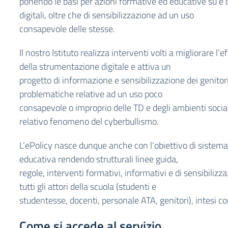
ponendo le basi per azioni formative ed educative su e 
digitali, oltre che di sensibilizzazione ad un uso
consapevole delle stesse.
Il nostro Istituto realizza interventi volti a migliorare l’e
della strumentazione digitale e attiva un
progetto di informazione e sensibilizzazione dei genitori
problematiche relative ad un uso poco
consapevole o improprio delle TD e degli ambienti social
relativo fenomeno del cyberbullismo.
L’ePolicy nasce dunque anche con l’obiettivo di sistemat
educativa rendendo strutturali linee guida,
regole, interventi formativi, informativi e di sensibilizz
tutti gli attori della scuola (studenti e
studentesse, docenti, personale ATA, genitori), intesi 
Come si accede al servizio