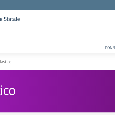
re Statale
lla scuola
PON/
lastico
ico