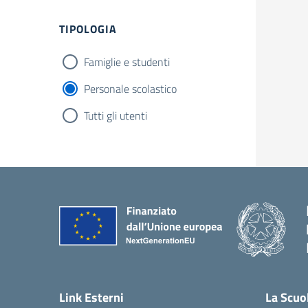
Filtri
TIPOLOGIA
Famiglie e studenti
Personale scolastico
Tutti gli utenti
Link Esterni
La Scuo