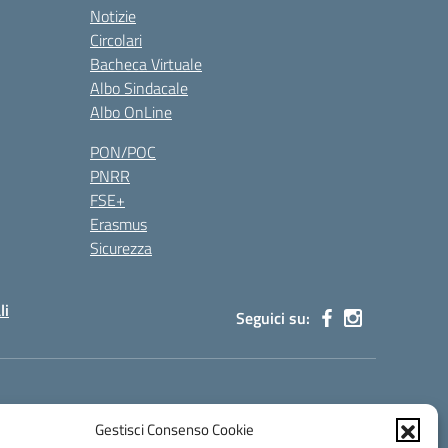
Notizie
Circolari
Bacheca Virtuale
Albo Sindacale
Albo OnLine
PON/POC
PNRR
FSE+
Erasmus
Sicurezza
li
Seguici su:
s00100g@pec.istruzione.it
Gestisci Consenso Cookie