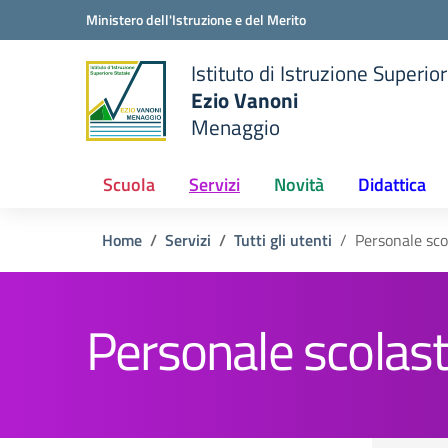
Vai ai contenuti
Vai al menu di navigazione
Vai al footer
Ministero dell'Istruzione e del Merito
Istituto di Istruzione Superio
Ezio Vanoni
Menaggio
e della scuola
— Visita la pagina iniziale de
Scuola
Servizi
Novità
Didattica
Home
Servizi
Tutti gli utenti
Personale sco
Personale scolast