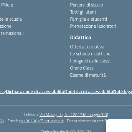
 Pillole
Percorsi di studio
Tutti gli utenti
della scuola
Famiglie e studenti
azione
Prenotazione laboratori
nternazionali
Didattica
Offerta formativa
Le schede didattiche
I progetti delle classi
Orario Classi
Esame di maturità
icy
Dichiarazione di accessibilità
Obiettivi di accessibilità
Note lega
Indirizzo:
Via Malagrida, 3 - 22017 Menaggio (CO)
39
Email:
cois00100g@istruzione.it
Posta elettronica certificata (PEC):
coi
Codice fiscale: 84004690131