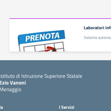
Laboratori in
Sistema automat
Istituto di Istruzione Superiore Statale
Ezio Vanoni
Menaggio
— Visita la pagina iniziale della scuola
la
I Servizi