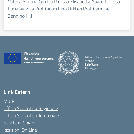
Valeria Simona Giurleo Prof.ssa Elisabetta Abate Prof.ssa
Lucia Verzura Prof. Gioacchino Di Nieri Prof. Carmine
Zannino […]
Istituto di Istruzione Superiore
Statale
Ezio Vanoni
Menaggio
— Visita la pagina iniziale della scuola
Link Esterni
MIUR
Ufficio Scolastico Regionale
Ufficio Scolastico Territoriale
Scuola in Chiaro
Iscrizioni On Line