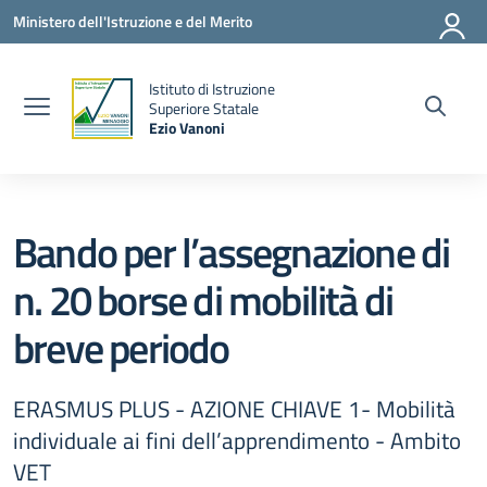
Vai ai contenuti
Vai al menu di navigazione
Vai al footer
Ministero dell'Istruzione e del Merito
Istituto di Istruzione
la
Superiore Statale
Ezio Vanoni
— Visita la pagina iniziale della scuola
Bando per l’assegnazione di
n. 20 borse di mobilità di
breve periodo
ERASMUS PLUS - AZIONE CHIAVE 1- Mobilità
individuale ai fini dell’apprendimento - Ambito
VET