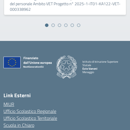
del personale Ambito VET Progetto n° 2025-1-IT01-KA122-VET-
000338962
Istituto di Istruzione Superiore
Statale
Ezio Vanoni
Menaggio
— Visita la pagina iniziale della scuola
Link Esterni
MIUR
Ufficio Scolastico Regionale
Ufficio Scolastico Territoriale
Scuola in Chiaro