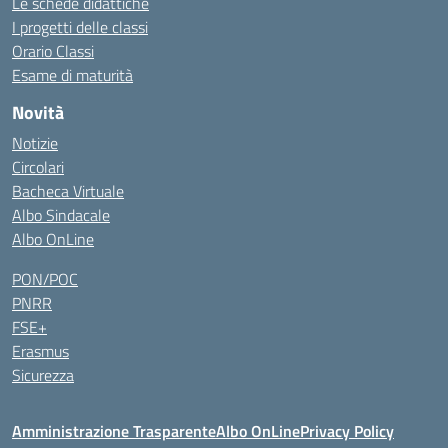
Le schede didattiche
I progetti delle classi
Orario Classi
Esame di maturità
Novità
Notizie
Circolari
Bacheca Virtuale
Albo Sindacale
Albo OnLine
PON/POC
PNRR
FSE+
Erasmus
Sicurezza
Amministrazione Trasparente
Albo OnLine
Privacy Policy