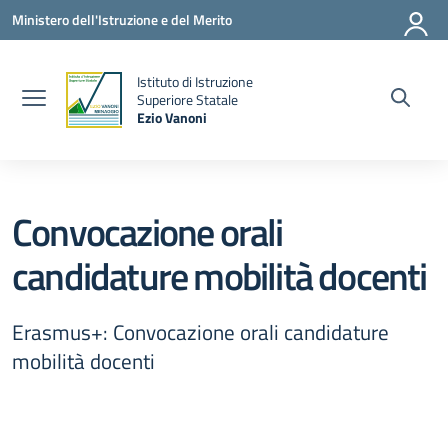
Vai ai contenuti
Vai al menu di navigazione
Vai al footer
Ministero dell'Istruzione e del Merito
Istituto di Istruzione
la
Superiore Statale
Ezio Vanoni
— Visita la pagina iniziale della scuola
Convocazione orali
candidature mobilità docenti
Erasmus+: Convocazione orali candidature
mobilità docenti