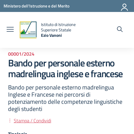
Vai ai contenuti
Vai al menu di navigazione
Vai al footer
Ministero dell'Istruzione e del Merito
Istituto di Istruzione
la
Superiore Statale
Ezio Vanoni
— Visita la pagina iniziale della scuola
00001/2024
Bando per personale esterno
madrelingua inglese e francese
Bando per personale esterno madrelingua
Inglese e Francese nei percorsi di
potenziamento delle competenze linguistiche
degli studenti
Stampa / Condividi