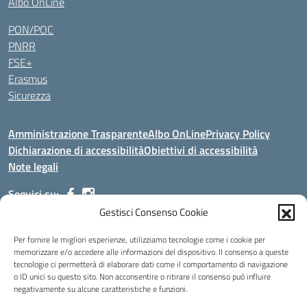
Albo OnLine
PON/POC
PNRR
FSE+
Erasmus
Sicurezza
Amministrazione Trasparente
Albo OnLine
Privacy Policy
Dichiarazione di accessibilità
Obiettivi di accessibilità
Note legali
Seguici su:
Gestisci Consenso Cookie
Indirizzo:
Via Malagrida, 3 - 22017 Menaggio (CO)
Per fornire le migliori esperienze, utilizziamo tecnologie come i cookie per
Centralino:
+39 0344.32.539
Email:
cois00100g@istruzione.it
memorizzare e/o accedere alle informazioni del dispositivo. Il consenso a queste
tecnologie ci permetterà di elaborare dati come il comportamento di navigazione
Posta elettronica certificata (PEC):
cois00100g@pec.istruzione.it
o ID unici su questo sito. Non acconsentire o ritirare il consenso può influire
negativamente su alcune caratteristiche e funzioni.
Codice fiscale: 84004690131
Codice meccanografico:
COIS00100G