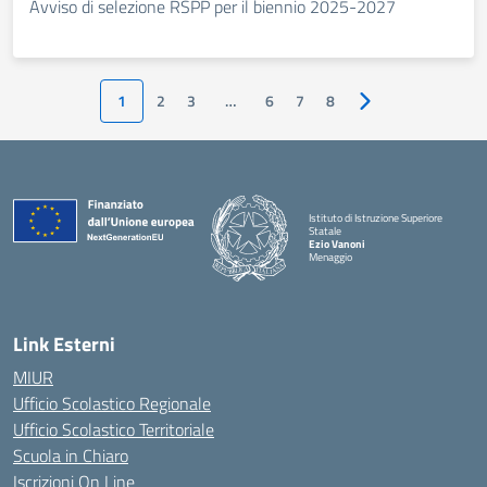
Avviso di selezione RSPP per il biennio 2025-2027
1
2
3
…
6
7
8
Pagina successiva
Istituto di Istruzione Superiore
Statale
Ezio Vanoni
Menaggio
— Visita la pagina iniziale della scuola
Link Esterni
MIUR
Ufficio Scolastico Regionale
Ufficio Scolastico Territoriale
Scuola in Chiaro
Iscrizioni On Line