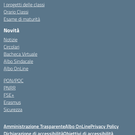
I progetti delle classi
Orario Classi
Esame di maturità
Novità
Notizie
Circolari
Bacheca Virtuale
Albo Sindacale
Albo OnLine
PON/POC
PNRR
FSE+
Erasmus
Sicurezza
Amministrazione Trasparente
Albo OnLine
Privacy Policy
Dichiarazione di accessibilità
Obiettivi di accessibilità