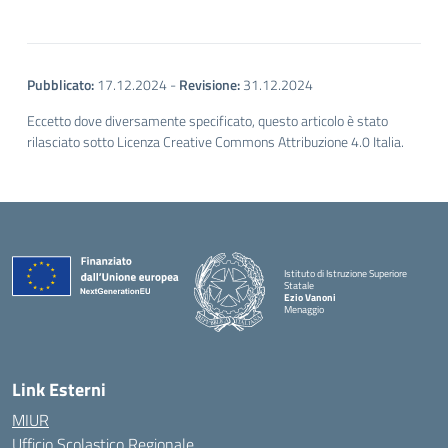
Pubblicato:
17.12.2024
-
Revisione:
31.12.2024
Eccetto dove diversamente specificato, questo articolo è stato
rilasciato sotto Licenza Creative Commons Attribuzione 4.0 Italia.
Istituto di Istruzione Superiore
Statale
Ezio Vanoni
Menaggio
— Visita la pagina iniziale della scuola
Link Esterni
MIUR
Ufficio Scolastico Regionale