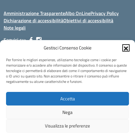
Amministrazione Trasparente
Albo OnLine
Privacy Policy
Dichiarazione di accessibilità
Obiettivi di accessibilità
Note legali
Seguici su:
Gestisci Consenso Cookie
Indirizzo:
Via Malagrida, 3 - 22017 Menaggio (CO)
Per fornire le migliori esperienze, utilizziamo tecnologie come i cookie per
Centralino:
+39 0344.32.539
Email:
cois00100g@istruzione.it
memorizzare e/o accedere alle informazioni del dispositivo. Il consenso a queste
tecnologie ci permetterà di elaborare dati come il comportamento di navigazione
Posta elettronica certificata (PEC):
cois00100g@pec.istruzione.it
o ID unici su questo sito. Non acconsentire o ritirare il consenso può influire
negativamente su alcune caratteristiche e funzioni.
Codice fiscale: 84004690131
Codice meccanografico:
COIS00100G
Codice Indice delle Pubbliche Amministrazioni (IPA): istsc_cois00100g
Accetta
Codice unico di fatturazione (CUF): UFMDNA
Nega
Idea e progetto di Designers Italia
Visualizza le preferenze