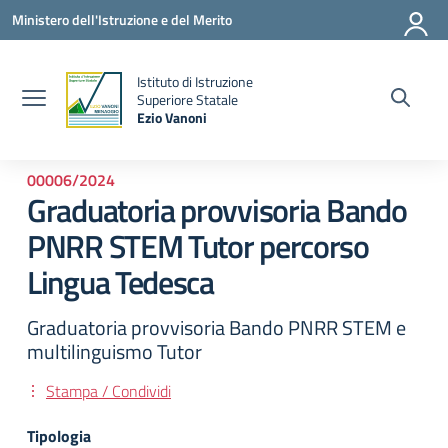
Vai ai contenuti
Vai al menu di navigazione
Vai al footer
Ministero dell'Istruzione e del Merito
Istituto di Istruzione
la
Superiore Statale
Ezio Vanoni
— Visita la pagina iniziale della scuola
00006/2024
Graduatoria provvisoria Bando
PNRR STEM Tutor percorso
Lingua Tedesca
Graduatoria provvisoria Bando PNRR STEM e
multilinguismo Tutor
Stampa / Condividi
Tipologia