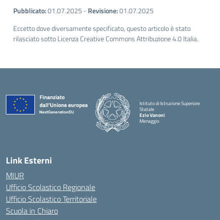
Pubblicato:
01.07.2025
-
Revisione:
01.07.2025
Eccetto dove diversamente specificato, questo articolo è stato
rilasciato sotto Licenza Creative Commons Attribuzione 4.0 Italia.
Istituto di Istruzione Superiore
Statale
Ezio Vanoni
Menaggio
— Visita la pagina iniziale della scuola
Link Esterni
MIUR
Ufficio Scolastico Regionale
Ufficio Scolastico Territoriale
Scuola in Chiaro