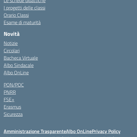
Le schede didattiche
I progetti delle classi
Orario Classi
Esame di maturità
Novità
Notizie
Circolari
Bacheca Virtuale
Albo Sindacale
Albo OnLine
PON/POC
PNRR
FSE+
Erasmus
Sicurezza
Amministrazione Trasparente
Albo OnLine
Privacy Policy