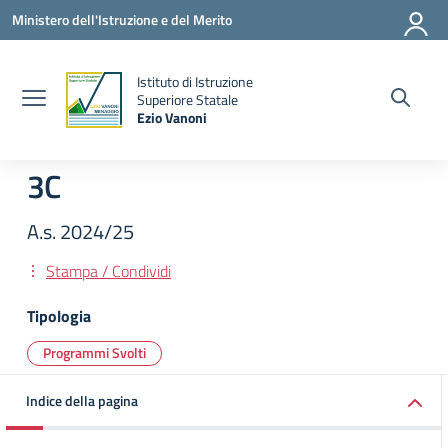
Vai ai contenuti
Vai al menu di navigazione
Vai al footer
Ministero dell'Istruzione e del Merito
Istituto di Istruzione
la
Superiore Statale
Ezio Vanoni
— Visita la pagina iniziale della scuola
3C
A.s. 2024/25
Stampa / Condividi
Tipologia
Programmi Svolti
Indice della pagina