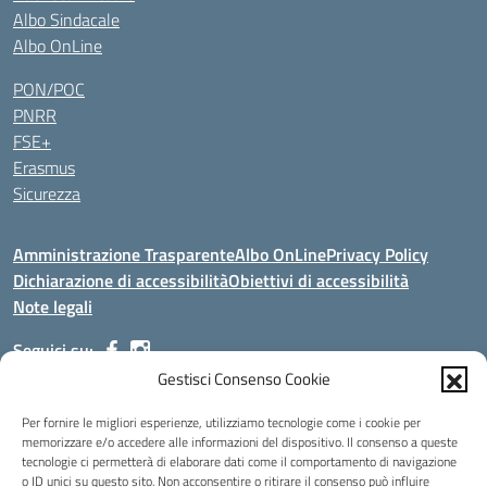
Albo Sindacale
Albo OnLine
PON/POC
PNRR
FSE+
Erasmus
Sicurezza
Amministrazione Trasparente
Albo OnLine
Privacy Policy
Dichiarazione di accessibilità
Obiettivi di accessibilità
Note legali
Seguici su:
Gestisci Consenso Cookie
Indirizzo:
Via Malagrida, 3 - 22017 Menaggio (CO)
Per fornire le migliori esperienze, utilizziamo tecnologie come i cookie per
Centralino:
+39 0344.32.539
Email:
cois00100g@istruzione.it
memorizzare e/o accedere alle informazioni del dispositivo. Il consenso a queste
tecnologie ci permetterà di elaborare dati come il comportamento di navigazione
Posta elettronica certificata (PEC):
cois00100g@pec.istruzione.it
o ID unici su questo sito. Non acconsentire o ritirare il consenso può influire