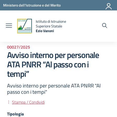
Vai ai contenuti
Vai al menu di navigazione
Vai al footer
Ministero dell'Istruzione e del Merito
Istituto di Istruzione
la
Superiore Statale
Ezio Vanoni
— Visita la pagina iniziale della scuola
00027/2025
Avviso interno per personale
ATA PNRR “Al passo con i
tempi”
Avviso interno per personale ATA PNRR "Al
passo con i tempi"
Stampa / Condividi
Tipologia